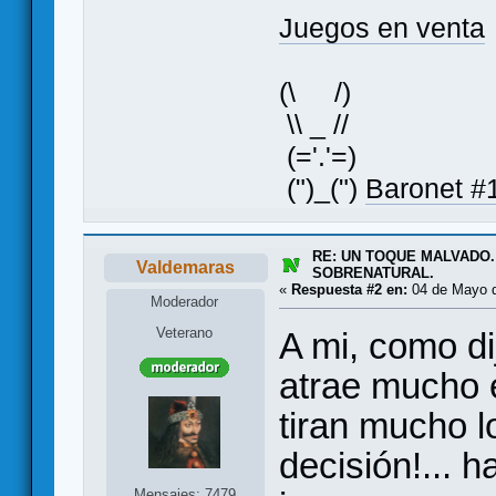
Juegos en venta
(\ /)
\\ _ //
(='.'=)
(")_(")
Baronet #1
RE: UN TOQUE MALVADO.
Valdemaras
SOBRENATURAL.
«
Respuesta #2 en:
04 de Mayo d
Moderador
Veterano
A mi, como di
atrae mucho 
tiran mucho l
decisión!... 
Mensajes: 7479