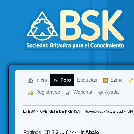
  Inicio
  Foro
Etiquetas
  Ezine
  Registrarse
  Webchat
  Ayuda
La BSK
»
GABINETE DE PRENSA
»
Novedades / Actualidad
»
UN
Páginas: [
1
]
2
3
...
6
>>
Ir Abajo