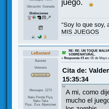
juego.
Ubicación: Granada
Distinciones
"Soy lo que soy, 
MIS JUEGOS
RE: RE: UN TOQUE MALV
LeBastard
SOBRENATURAL.
«
Respuesta #3 en:
05 de Mayo d
Baronet
Veterano
Cita de: Valde
15:35:34
Mensajes: 2273
A mi, como dij
Naku Penda Piya,
mucho el jueg
Naku Taka
Piya...Eva..Mpenziwe
los zombis....