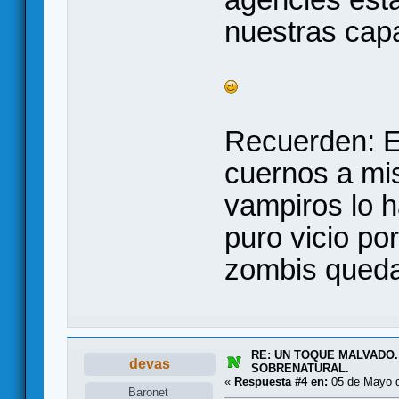
nuestras cap
Recuerden: E
cuernos a mi
vampiros lo h
puro vicio po
zombis queda
RE: UN TOQUE MALVADO.
devas
SOBRENATURAL.
«
Respuesta #4 en:
05 de Mayo d
Baronet