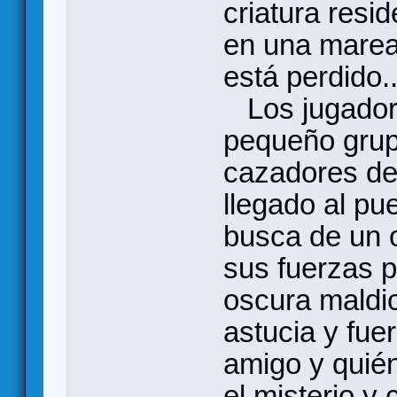
criatura resi
en una marea
está perdido..
Los jugadore
pequeño grup
cazadores de
llegado al pu
busca de un o
sus fuerzas p
oscura maldi
astucia y fue
amigo y quién
el misterio y 