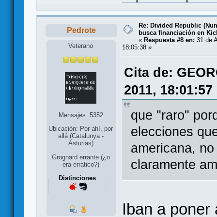
Re: Divided Republic (Nu
Pedrote
busca financiación en Kic
«
Respuesta #8 en:
31 de A
Veterano
18:05:38 »
Cita de: GEOR
2011, 18:01:57
que "raro" por
Mensajes: 5352
elecciones que
Ubicación: Por ahí, por
allá (Catalunya -
Asturias)
americana, no 
Grognard errante (¿o
claramente am
era errático?)
Distinciones
Iban a poner 