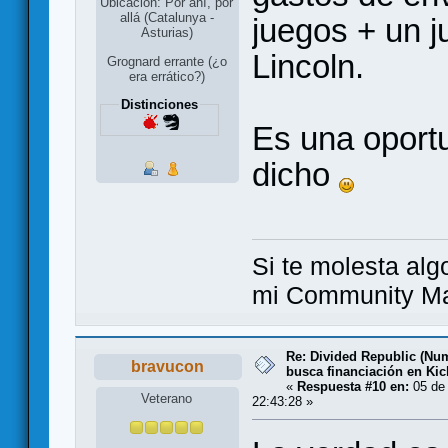
Ubicación: Por ahí, por
allá (Catalunya -
juegos + un 
Asturias)
Lincoln.
Grognard errante (¿o
era errático?)
Distinciones
Es una oport
dicho
Si te molesta alg
mi Community Ma
Re: Divided Republic (Nu
bravucon
busca financiación en Kic
«
Respuesta #10 en:
05 de 
Veterano
22:43:28 »