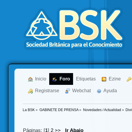
  Inicio
  Foro
Etiquetas
  Ezine
  Registrarse
  Webchat
  Ayuda
La BSK
»
GABINETE DE PRENSA
»
Novedades / Actualidad
»
Div
Páginas: [
1
]
2
>>
Ir Abajo