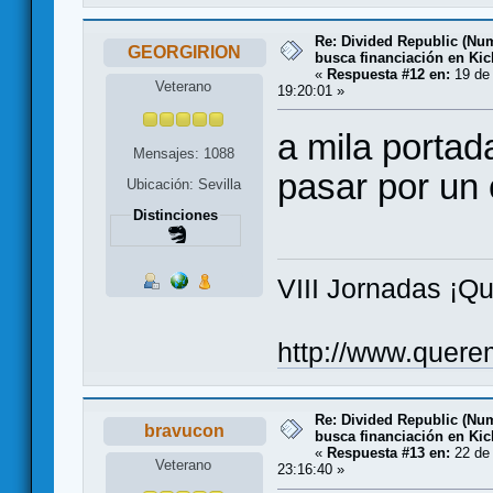
Re: Divided Republic (Nu
GEORGIRION
busca financiación en Kic
«
Respuesta #12 en:
19 de 
Veterano
19:20:01 »
a mila portad
Mensajes: 1088
pasar por un 
Ubicación: Sevilla
Distinciones
VIII Jornadas ¡Q
http://www.quere
Re: Divided Republic (Nu
bravucon
busca financiación en Kic
«
Respuesta #13 en:
22 de 
Veterano
23:16:40 »