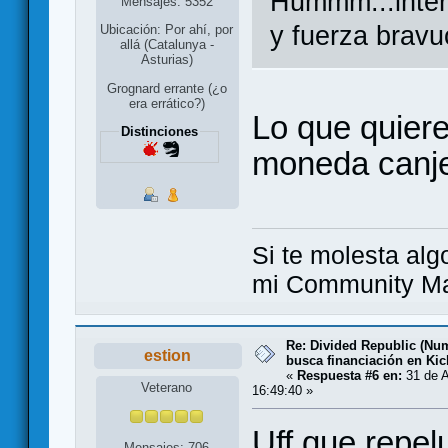
Hummm...inter
Mensajes: 5352
y fuerza bravuc
Ubicación: Por ahí, por
allá (Catalunya -
Asturias)
Grognard errante (¿o
era errático?)
Lo que quiere
Distinciones
moneda canje
Si te molesta alg
mi Community Ma
Re: Divided Republic (Nu
estion
busca financiación en Kic
«
Respuesta #6 en:
31 de A
Veterano
16:49:40 »
Uff que repel
Mensajes: 706