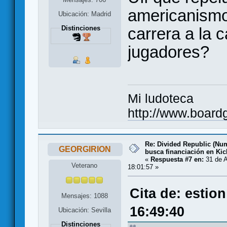
americanismo
Ubicación: Madrid
carrera a la 
Distinciones
jugadores?
Mi ludoteca
http://www.boar
Re: Divided Republic (Nu
GEORGIRION
busca financiación en Kic
«
Respuesta #7 en:
31 de A
Veterano
18:01:57 »
Cita de: estio
Mensajes: 1088
16:49:40
Ubicación: Sevilla
Distinciones