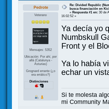
Re: Divided Republic (Nu
Pedrote
busca financiación en Kic
«
Respuesta #1 en:
30 de A
Veterano
16:02:52 »
Ya decía yo 
Numbskull Ga
Front y el Bl
Mensajes: 5352
Ubicación: Por ahí, por
allá (Catalunya -
Ya lo había v
Asturias)
echar un vis
Grognard errante (¿o
era errático?)
Distinciones
Si te molesta alg
mi Community Ma