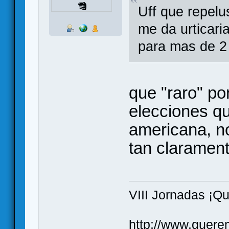
Uff que repelu
me da urticari
para mas de 2
que "raro" po
elecciones qu
americana, n
tan claramen
VIII Jornadas ¡Q
http://www.quere