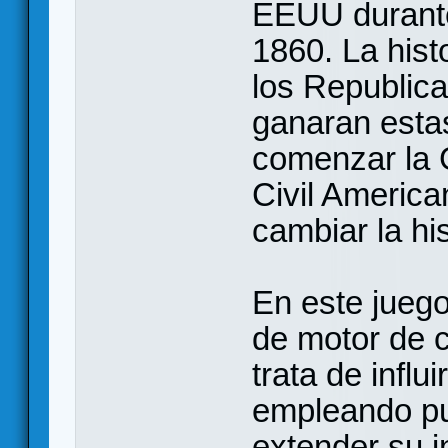
EEUU durante
1860. La hist
los Republic
ganaran esta
comenzar la 
Civil Americ
cambiar la his
En este jueg
de motor de c
trata de influ
empleando pun
extender su i