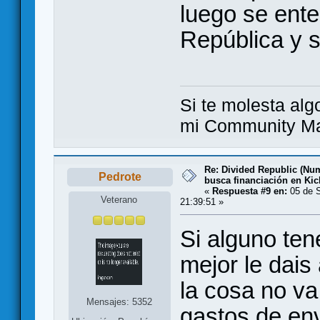
luego se ent
República y s
Si te molesta alg
mi Community Ma
Re: Divided Republic (Nu
Pedrote
busca financiación en Kic
«
Respuesta #9 en:
05 de S
Veterano
21:39:51 »
Si alguno ten
mejor le dais
la cosa no va
Mensajes: 5352
gastos de env