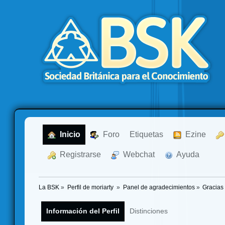
  Inicio
  Foro
Etiquetas
  Ezine
  Registrarse
  Webchat
  Ayuda
La BSK
»
Perfil de moriarty 
»
Panel de agradecimientos
»
Gracias
Información del Perfil
Distinciones