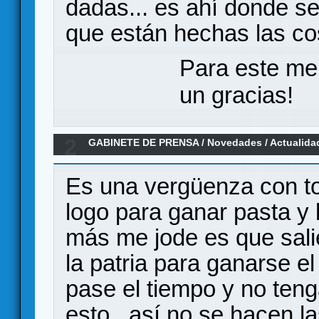
dadas... es ahí donde se
que están hechas las co
Para este me
un gracias!
2
GABINETE DE PRENSA
/
Novedades / Actualida
Edition en KS para Mayo
Es una vergüenza con tod
logo para ganar pasta y l
más me jode es que sali
la patria para ganarse el
pase el tiempo y no ten
esto...así no se hacen 