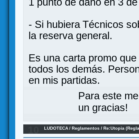
1 punto de daño en 3 de 
- Si hubiera Técnicos so
la reserva general.
Es una carta promo que 
todos los demás. Person
en mis partidas.
Para este me
un gracias!
10
LUDOTECA
/
Reglamentos
/
Re:Utopia (Regl