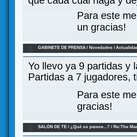
que cada cual haga y dej
Para este me
un gracias!
8
GABINETE DE PRENSA
/
Novedades / Actualida
expansión de Scythe ya tiene fecha
Yo llevo ya 9 partidas y 
Partidas a 7 jugadores, t
Para este me
gracias!
9
SALÓN DE TE
/
¿Qué os parece...?
/
Re:The Man
parece?