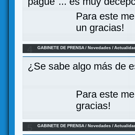
pague"... es muy decepc
Para este me
un gracias!
4
GABINETE DE PRENSA
/
Novedades / Actualida
Edition en KS para Mayo
¿Se sabe algo más de e
Para este me
gracias!
5
GABINETE DE PRENSA
/
Novedades / Actualida
Edición en español por MasQueOca (En Pre Or