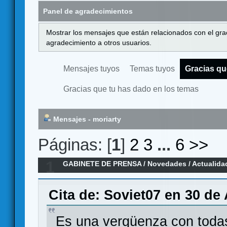
Panel de agradecimientos
Mostrar los mensajes que están relacionados con el gra
agradecimiento a otros usuarios.
Mensajes tuyos
Temas tuyos
Gracias qu
Gracias que tu has dado en los temas
Mensajes - moriarty
Páginas: [
1
]
2
3
...
6
>>
1
GABINETE DE PRENSA
/
Novedades / Actualida
Edition en KS para Mayo
Cita de: Soviet07 en 30 de 
Es una vergüenza con todas 