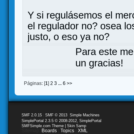
Y si regulásemos el mer
el regulador no? osea lo
justo, o eso ya no?
Para este me
un gracias!
Páginas: [
1
]
2
3
...
6
>>
SMF 2.0.15
|
SMF © 2013
,
Simple Machines
SimplePortal 2.3.5 © 2008-2012, SimplePortal
SMFSimple.com Theme | Skin Samp
Sitemap:
Boards
|
Topics
|
XML