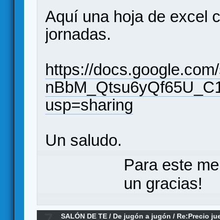
Aquí una hoja de excel c
jornadas.
https://docs.google.co
nBbM_Qtsu6yQf65U_C1
usp=sharing
Un saludo.
Para este me
un gracias!
7
SALÓN DE TE
/
De jugón a jugón
/
Re:Precio j