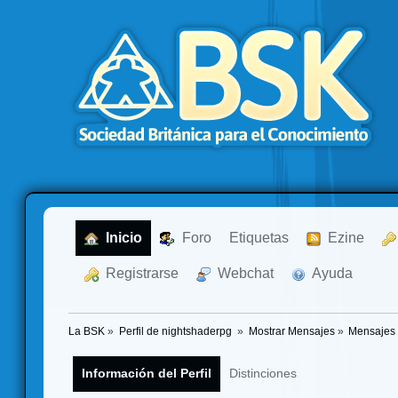
  Inicio
  Foro
Etiquetas
  Ezine
  Registrarse
  Webchat
  Ayuda
La BSK
»
Perfil de nightshaderpg 
»
Mostrar Mensajes
»
Mensajes
Información del Perfil
Distinciones