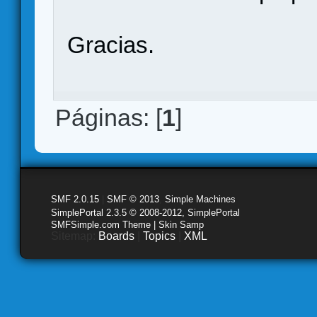
Gracias.
Páginas: [
1
]
SMF 2.0.15
|
SMF © 2013
,
Simple Machines
SimplePortal 2.3.5 © 2008-2012, SimplePortal
SMFSimple.com Theme | Skin Samp
Sitemap:
Boards
|
Topics
|
XML