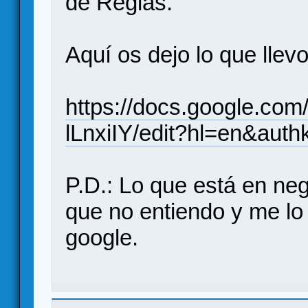
de Reglas.
Aquí os dejo lo que llev
https://docs.google.c
lLnxiIY/edit?hl=en&au
P.D.: Lo que está en negr
que no entiendo y me lo 
google.