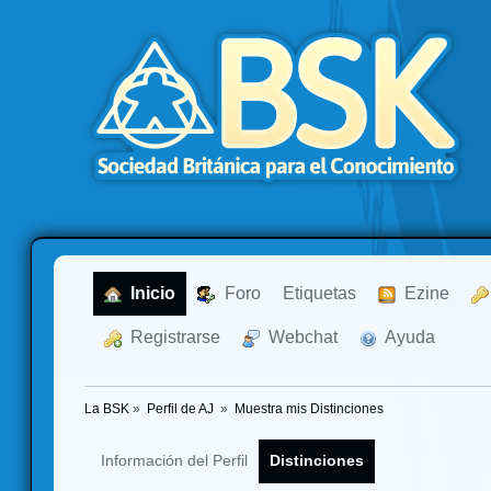
  Inicio
  Foro
Etiquetas
  Ezine
  Registrarse
  Webchat
  Ayuda
La BSK
»
Perfil de AJ 
»
Muestra mis Distinciones
Información del Perfil
Distinciones