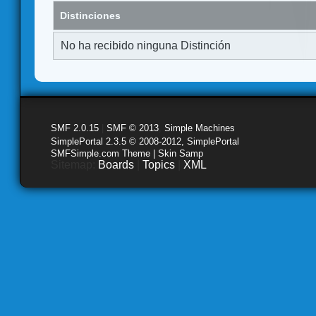
Distinciones
No ha recibido ninguna Distinción
SMF 2.0.15
|
SMF © 2013
,
Simple Machines
SimplePortal 2.3.5 © 2008-2012, SimplePortal
SMFSimple.com Theme | Skin Samp
Sitemap:
Boards
|
Topics
|
XML