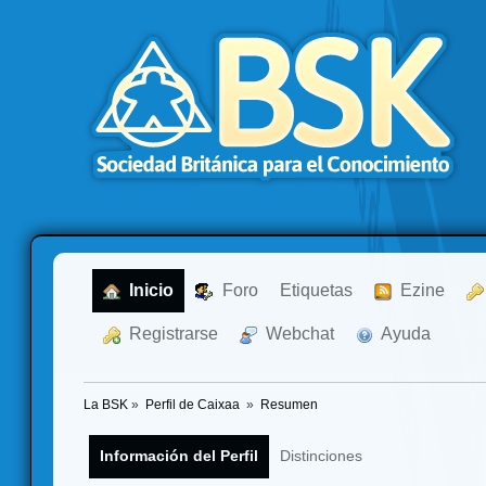
  Inicio
  Foro
Etiquetas
  Ezine
  Registrarse
  Webchat
  Ayuda
La BSK
»
Perfil de Caixaa 
»
Resumen
Información del Perfil
Distinciones