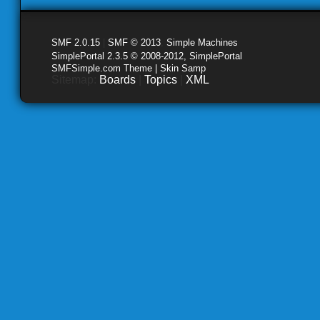
SMF 2.0.15
|
SMF © 2013
,
Simple Machines
SimplePortal 2.3.5 © 2008-2012, SimplePortal
SMFSimple.com Theme | Skin Samp
Sitemap:
Boards
|
Topics
|
XML