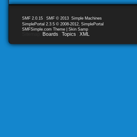
SMF 2.0.15
|
SMF © 2013
,
Simple Machines
SimplePortal 2.3.5 © 2008-2012, SimplePortal
SMFSimple.com Theme | Skin Samp
Sitemap:
Boards
|
Topics
|
XML