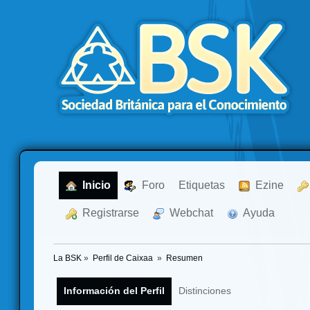
  Inicio
  Foro
Etiquetas
  Ezine
  Registrarse
  Webchat
  Ayuda
La BSK
»
Perfil de Caixaa 
»
Resumen
Información del Perfil
Distinciones