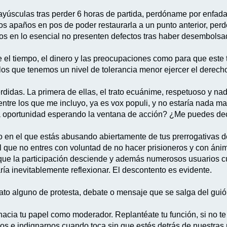
ayúsculas tras perder 6 horas de partida, perdóname por enfa
s apaños en pos de poder restaurarla a un punto anterior, per
os en lo esencial no presenten defectos tras haber desembolsad
 el tiempo, el dinero y las preocupaciones como para que este 
os que tenemos un nivel de tolerancia menor ejercer el derecho
idas. La primera de ellas, el trato ecuánime, respetuoso y nad
entre los que me incluyo, ya es vox populi, y no estaría nada m
ma oportunidad esperando la ventana de acción? ¿Me puedes dec
 en el que estás abusando abiertamente de tus prerrogativas de 
 que no entres con voluntad de no hacer prisioneros y con ánim
 que la participación desciende y además numerosos usuarios c
ría inevitablemente reflexionar. El descontento es evidente.
nato alguno de protesta, debate o mensaje que se salga del guió
 hacia tu papel como moderador. Replantéate tu función, si no t
nos e indignarnos cuando toca sin que estés detrás de nuestras 