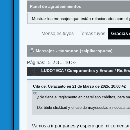
Panel de agradecimientos
Mostrar los mensajes que están relacionados con el 
Mensajes tuyos
Temas tuyos
Gracias 
Mensajes - morannon (salpikaespuma)
Páginas: [
1
]
2
3
...
10
>>
1
LUDOTECA
/
Componentes y Erratas
/
Re:Err
Cita de: Celacanto en 21 de Marzo de 2026, 10:00:42
¿No tiene el reglamento en castellano créditos, para s
Del titulo clickbait y el uso de mayúsculas innecesaria
Vamos a ir por partes y espero que mi comentar