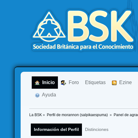
  Inicio
  Foro
Etiquetas
  Ezine
  Ayuda
La BSK
»
Perfil de morannon (salpikaespuma) 
»
Panel de agra
Información del Perfil
Distinciones