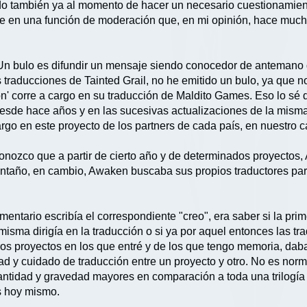
ando también ya al momento de hacer un necesario cuestionamie
e en una función de moderación que, en mi opinión, hace mucho
 Un bulo es difundir un mensaje siendo conocedor de antemano d
s traducciones de Tainted Grail, no he emitido un bulo, ya que 
ión' corre a cargo en su traducción de Maldito Games. Eso lo sé 
 desde hace años y en las sucesivas actualizaciones de la mism
argo en este proyecto de los partners de cada país, en nuestro
conozco que a partir de cierto año y de determinados proyectos,
 antaño, en cambio, Awaken buscaba sus propios traductores par
ntario escribía el correspondiente "creo", era saber si la prime
isma dirigía en la traducción o si ya por aquel entonces las t
eros proyectos en los que entré y de los que tengo memoria, d
idad y cuidado de traducción entre un proyecto y otro. No es n
cantidad y gravedad mayores en comparación a toda una trilogía 
s hoy mismo.