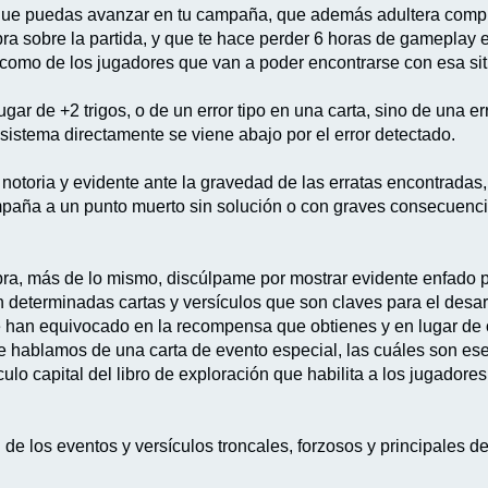
que puedas avanzar en tu campaña, que además adultera complet
bra sobre la partida, y que te hace perder 6 horas de gameplay
l como de los jugadores que van a poder encontrarse con esa sit
ar de +2 trigos, o de un error tipo en una carta, sino de una e
sistema directamente se viene abajo por el error detectado.
ón notoria y evidente ante la gravedad de las erratas encontrada
mpaña a un punto muerto sin solución o con graves consecuenc
ra, más de lo mismo, discúlpame por mostrar evidente enfado p
 determinadas cartas y versículos que son claves para el des
han equivocado en la recompensa que obtienes y en lugar de ot
e hablamos de una carta de evento especial, las cuáles son esen
ulo capital del libro de exploración que habilita a los jugadore
n de los eventos y versículos troncales, forzosos y principales