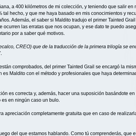
a, a 400 kilómetros de mi colección, y teniendo que salir en m
% tal hecho, y que me haya basado en mis conocimientos y recu
años. Además, el saber si Maldito tradujo el primer Tainted Grai
 ocurren las erratas que nos ocupan, y ese dato te puedo aseg
tario por a saber qué motivos.
recalco, CREO) que de la traducción de la primera trilogía se 
"
.
 ya están comprobados, del primer Tainted Grail se encargó la m
n es Maldito con el método y profesionales que haya determin
mación es correcta y, además, hacer una suposición basándote e
o es en ningún caso un bulo.
 es otra apreciación completamente gratuita que en caso de realiz
juego del que estamos hablando. Como tú comprenderás, que ex