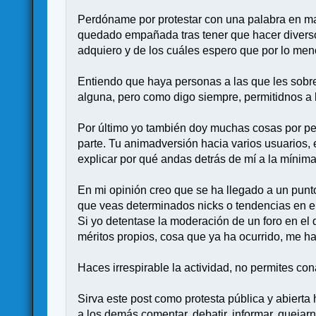
Perdóname por protestar con una palabra en m
quedado empañada tras tener que hacer diverso
adquiero y de los cuáles espero que por lo men
Entiendo que haya personas a las que les sobre
alguna, pero como digo siempre, permitidnos a l
Por último yo también doy muchas cosas por perd
parte. Tu animadversión hacia varios usuarios, 
explicar por qué andas detrás de mí a la míni
En mi opinión creo que se ha llegado a un punto
que veas determinados nicks o tendencias en el
Si yo detentase la moderación de un foro en el
méritos propios, cosa que ya ha ocurrido, me ha
Haces irrespirable la actividad, no permites co
Sirva este post como protesta pública y abierta
a los demás comentar, debatir, informar, quejar