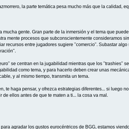
morrero, la parte temática pesa mucho más que la calidad, equil
 a mucha gente. Gran parte de la inmersión y el tema que pued
tra mente procesos que subconscientemente consideramos simil
iar recursos entre jugadores sugiere "comercio". Subastar algo
ración".
euro" se centran en la jugabilidad mientras que los "trashies" s
jugabilidad como tema, y para hacerlo deben crear unas mecáni
cable, y al mismo tiempo, transmita un tema.
, te haga pensar, y ofrezca estrategias diferentes... si luego no
de ellos antes de que te maten a ti... la cosa va mal.
er y para agradar los gustos eurocéntricos de BGG, estamos vi