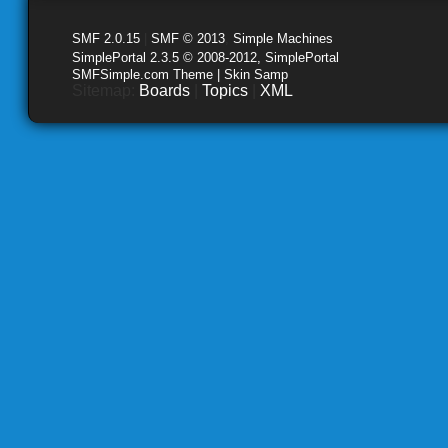
SMF 2.0.15
|
SMF © 2013
,
Simple Machines
SimplePortal 2.3.5 © 2008-2012, SimplePortal
SMFSimple.com Theme | Skin Samp
Sitemap:
Boards
|
Topics
|
XML