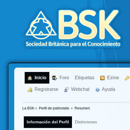
  Inicio
  Foro
Etiquetas
  Ezine
  Registrarse
  Webchat
  Ayuda
La BSK
»
Perfil de pablostats 
»
Resumen
Información del Perfil
Distinciones