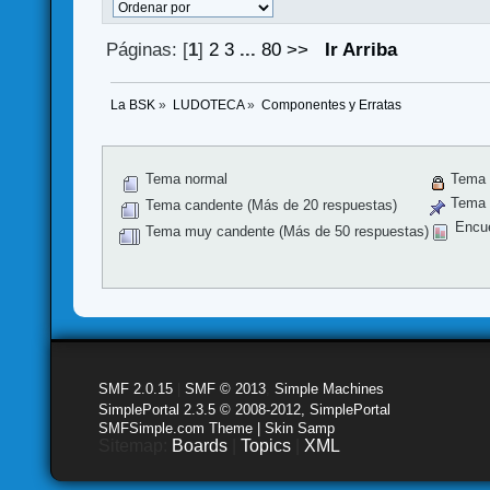
Páginas: [
1
]
2
3
...
80
>>
Ir Arriba
La BSK
»
LUDOTECA
»
Componentes y Erratas
Tema normal
Tema 
Tema f
Tema candente (Más de 20 respuestas)
Encu
Tema muy candente (Más de 50 respuestas)
SMF 2.0.15
|
SMF © 2013
,
Simple Machines
SimplePortal 2.3.5 © 2008-2012, SimplePortal
SMFSimple.com Theme | Skin Samp
Sitemap:
Boards
|
Topics
|
XML