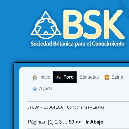
  Inicio
  Foro
Etiquetas
  Ezine
  Ayuda
La BSK
»
LUDOTECA
»
Componentes y Erratas
Páginas: [
1
]
2
3
...
80
>>
Ir Abajo