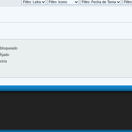
bloqueado
ijado
esta