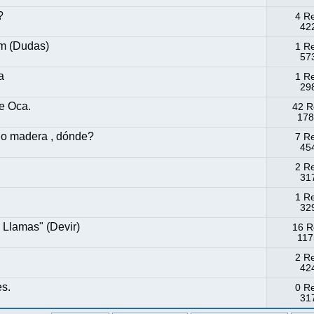
?
4 R
422
im (Dudas)
1 R
573
a
1 R
298
e Oca.
42 R
178
 o madera , dónde?
7 R
454
2 R
317
1 R
329
 Llamas" (Devir)
16 R
117
2 R
424
es.
0 R
317