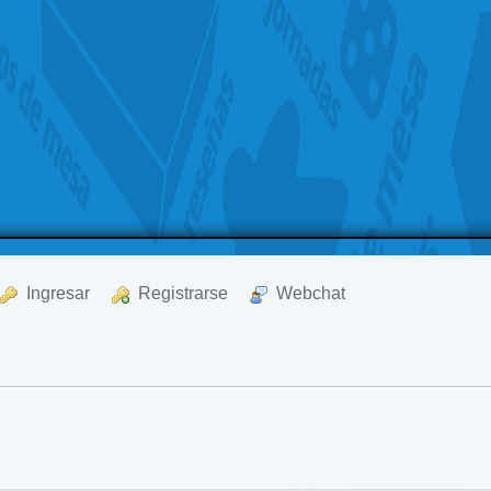
  Ingresar
  Registrarse
  Webchat