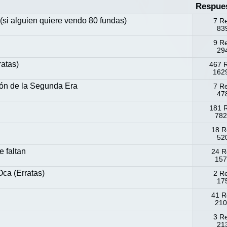
Respue
 (si alguien quiere vendo 80 fundas)
7 R
839
9 R
294
atas)
467 
1629
ción de la Segunda Era
7 R
478
181 
782
18 R
520
e faltan
24 R
157
ca (Erratas)
2 R
175
41 R
210
3 R
213