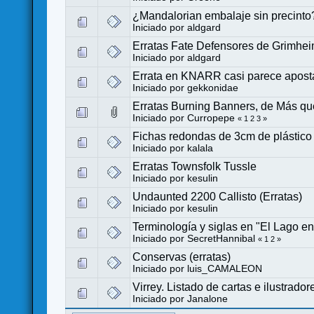
¿Mandalorian embalaje sin precinto
Iniciado por
aldgard
Erratas Fate Defensores de Grimhe
Iniciado por
aldgard
Errata en KNARR casi parece apost
Iniciado por
gekkonidae
Erratas Burning Banners, de Más qu
Iniciado por
Curropepe
«
1
2
3
»
Fichas redondas de 3cm de plástico
Iniciado por
kalala
Erratas Townsfolk Tussle
Iniciado por
kesulin
Undaunted 2200 Callisto (Erratas)
Iniciado por
kesulin
Terminología y siglas en "El Lago en
Iniciado por
SecretHannibal
«
1
2
»
Conservas (erratas)
Iniciado por
luis_CAMALEON
Virrey. Listado de cartas e ilustrador
Iniciado por
Janalone