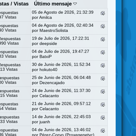
stas
/
Vistas
Último mensaje
05 de Agosto de 2026, 21:32:39
espuestas
7 Vistas
por
Amilca
04 de Agosto de 2026, 02:40:34
espuestas
0 Vistas
por
MaestroSolista
19 de Julio de 2026, 17:22:31
Respuestas
90 Vistas
por
deepside
04 de Julio de 2026, 19:47:27
espuestas
3 Vistas
por
BatxiP
30 de Junio de 2026, 11:52:34
Respuestas
13 Vistas
por
hokuto40
25 de Junio de 2026, 06:04:48
espuestas
0 Vistas
por
Dezencajado
24 de Junio de 2026, 11:37:30
espuestas
15 Vistas
por
Celacanto
21 de Junio de 2026, 09:57:12
espuestas
4 Vistas
por
Celacanto
14 de Junio de 2026, 22:45:03
espuestas
33 Vistas
por
juanh
04 de Junio de 2026, 13:46:02
espuestas
6 Vistas
por
Pérez-Corvo (Proxegenetyc)