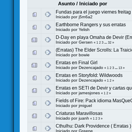
Asunto
/
Iniciado por
Fundas para el juego viernes freitag
Iniciado por
j5m6a2
Earthborne Rangers y sus erratas
Iniciado por
Yelish
D-Day en playa Omaha de Devir (Err
Iniciado por
Gersen
«
1
2
3
...
32
»
(Erratas) The Elder Scrolls: La Trai
Iniciado por
bowie
Erratas en Final Girl
Iniciado por
Dezencajado
«
1
2
3
...
13
»
Erratas en Storyfold: Wildwoods
Iniciado por
Dezencajado
«
1
2
»
Erratas en SETI de Devir y cartas qu
Iniciado por
jamesjones
«
1
2
»
Fields of Fire: Pack idioma MasQueO
Iniciado por
jmiguel
Criaturas Maravillosas
Iniciado por
juanh
«
1
2
3
»
Cthulhu: Dark Providence ( Erratas )
Iniciado por
Greene