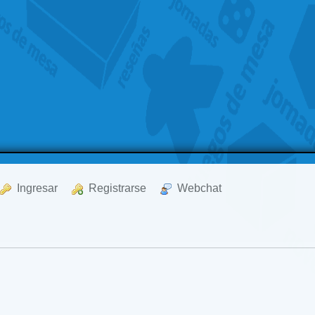
  Ingresar
  Registrarse
  Webchat