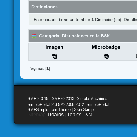
Distinciones
Este usuario tiene un total de
1
Distinción(es). Detalle
Categoría: Distinciones en la BSK
Imagen
Microbadge
Páginas: [
1
]
SMF 2.0.15
|
SMF © 2013
,
Simple Machines
SimplePortal 2.3.5 © 2008-2012, SimplePortal
SMFSimple.com Theme | Skin Samp
Sitemap:
Boards
|
Topics
|
XML