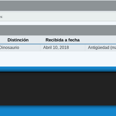
s:
Distinción
Recibida a fecha
Dinosaurio
Abril 10, 2018
Antigüedad (má