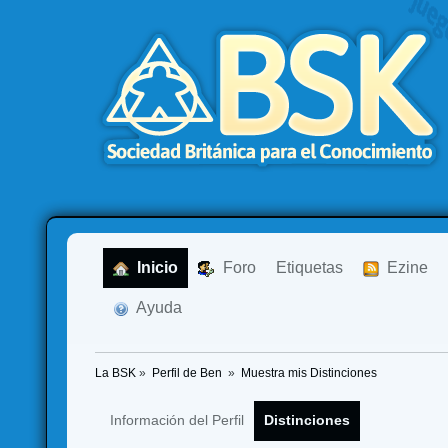
  Inicio
  Foro
Etiquetas
  Ezine
  Ayuda
La BSK
»
Perfil de Ben 
»
Muestra mis Distinciones
Información del Perfil
Distinciones