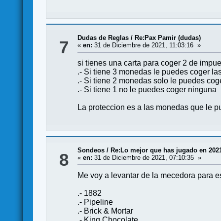
Dudas de Reglas
/
Re:Pax Pamir (dudas)
7
«
en:
31 de Diciembre de 2021, 11:03:16 »
si tienes una carta para coger 2 de impue
.- Si tiene 3 monedas le puedes coger la
.- Si tiene 2 monedas solo le puedes cog
.- Si tiene 1 no le puedes coger ninguna
La proteccion es a las monedas que le pu
Sondeos
/
Re:Lo mejor que has jugado en 202
8
«
en:
31 de Diciembre de 2021, 07:10:35 »
Me voy a levantar de la mecedora para est
.- 1882
.- Pipeline
.- Brick & Mortar
.- King Chocolate