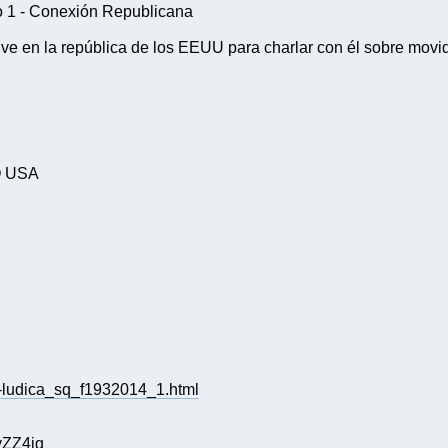
o 1 - Conexión Republicana
ve en la república de los EEUU para charlar con él sobre movi
LO USA
a-ludica_sq_f1932014_1.html
yZZ4jg