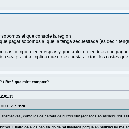
 sobornos al que controle la region
que pagar sobornos al que la tenga secuestrada (es decir, tenga
no das tiempo a tener espias y, por tanto, no tendrias que pagar
ion sea gratuita implica que no te cuesta accion, los costes qu
o?
/
Re:? que mint comprar?
12:01:19
 2021, 21:19:28
alternativas, como los de cartera de button shy (editados en español por sal
res. Cuatro de ellos han salido de mi ludoteca porque en realidad no me apet