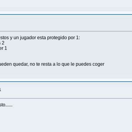
stos y un jugador esta protegido por 1:
s 2
er 1
eden quedar, no te resta a lo que le puedes coger
1
o......