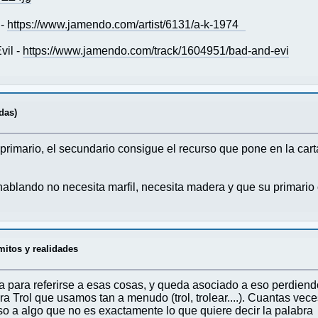
 -
https://www.jamendo.com/artist/6131/a-k-1974
vil -
https://www.jamendo.com/track/1604951/bad-and-evi
das)
primario, el secundario consigue el recurso que pone en la carta
hablando no necesita marfil, necesita madera y que su primario
itos y realidades
 para referirse a esas cosas, y queda asociado a eso perdiend
a Trol que usamos tan a menudo (trol, trolear....). Cuantas vec
so a algo que no es exactamente lo que quiere decir la palabra