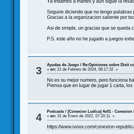
Ya estamos a martes y aun sigue la resa
Seguire diciendo que no tengo palabras p
Gracias a la organizacion saliente por tod
Asi de simple, un gracias que se queda c
P.S. este año no he jugado a juegos extr
Ayudas de Juego
/
Re:Opiniones sobre Dixit c
3
«
en:
21 de Febrero de 2024, 08:17:32 »
No es su mejor numero, pero funciona ba
Piensa que en lugar de jugar 1 carta, lo
Podcasts
/
[Conexion Ludica] 4x01 - Conexion
4
«
en:
31 de Enero de 2022, 07:20:11 »
https://www.ivoox.com/conexion-republ