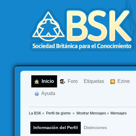
  Inicio
  Foro
Etiquetas
  Ezine
  Ayuda
La BSK
»
Perfil de gixmo 
»
Mostrar Mensajes
»
Mensajes
Información del Perfil
Distinciones