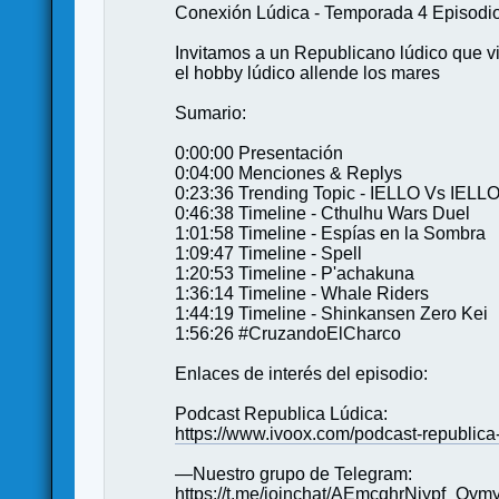
Conexión Lúdica - Temporada 4 Episodi
Invitamos a un Republicano lúdico que vi
el hobby lúdico allende los mares
Sumario:
0:00:00 Presentación
0:04:00 Menciones & Replys
0:23:36 Trending Topic - IELLO Vs IEL
0:46:38 Timeline - Cthulhu Wars Duel
1:01:58 Timeline - Espías en la Sombra
1:09:47 Timeline - Spell
1:20:53 Timeline - P'achakuna
1:36:14 Timeline - Whale Riders
1:44:19 Timeline - Shinkansen Zero Kei
1:56:26 #CruzandoElCharco
Enlaces de interés del episodio:
Podcast Republica Lúdica:
https://www.ivoox.com/podcast-republic
—Nuestro grupo de Telegram:
https://t.me/joinchat/AEmcqhrNiypf_Qym