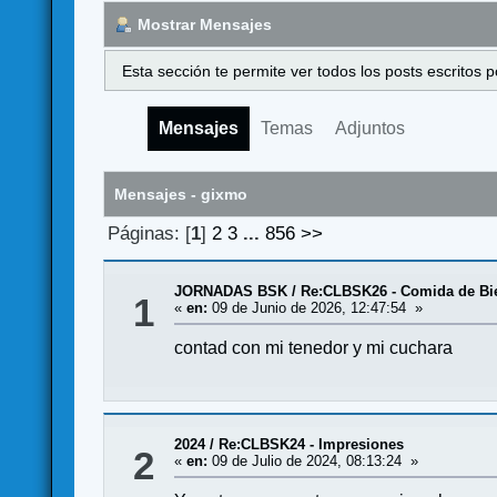
Mostrar Mensajes
Esta sección te permite ver todos los posts escritos
Mensajes
Temas
Adjuntos
Mensajes - gixmo
Páginas: [
1
]
2
3
...
856
>>
JORNADAS BSK
/
Re:CLBSK26 - Comida de Bi
1
«
en:
09 de Junio de 2026, 12:47:54 »
contad con mi tenedor y mi cuchara
2024
/
Re:CLBSK24 - Impresiones
2
«
en:
09 de Julio de 2024, 08:13:24 »