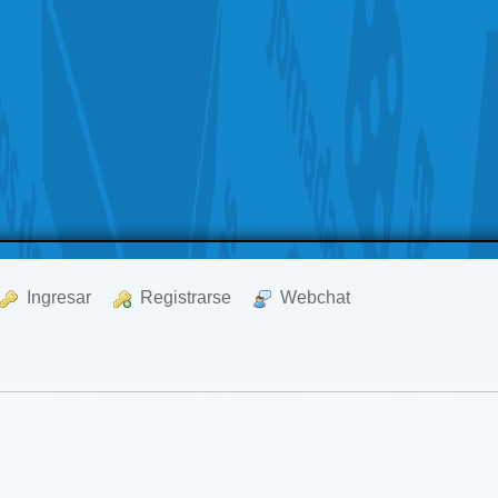
  Ingresar
  Registrarse
  Webchat