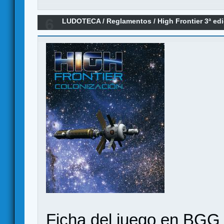
6
LUDOTECA
/
Reglamentos
/
High Frontier 3ª ed
(Reglamento) básico + avanzado
Ficha del juego en BGG