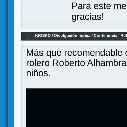
Para este me
gracias!
8
KIOSKO
/
Divulgación lúdica
/
Conferencia "Rol
Alhambra en TdN 2016
Más que recomendable co
rolero Roberto Alhambra 
niños.