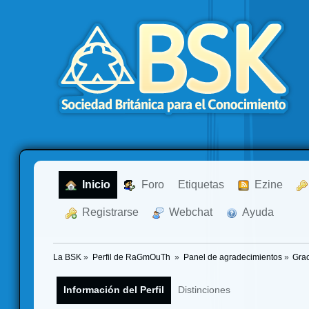
  Inicio
  Foro
Etiquetas
  Ezine
  Registrarse
  Webchat
  Ayuda
La BSK
»
Perfil de RaGmOuTh 
»
Panel de agradecimientos
»
Grac
Información del Perfil
Distinciones