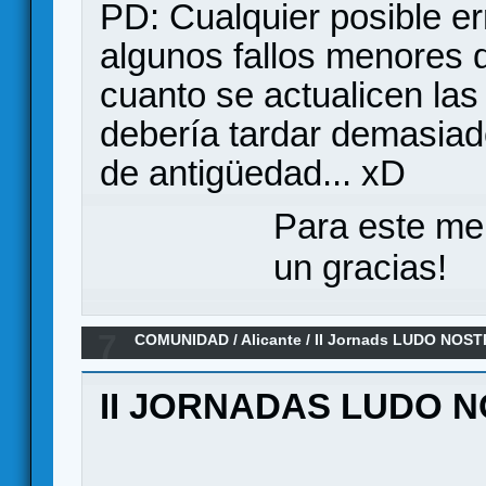
PD: Cualquier posible er
algunos fallos menores d
cuanto se actualicen las 
debería tardar demasiad
de antigüedad... xD
Para este me
un gracias!
7
COMUNIDAD
/
Alicante
/
II Jornads LUDO NOS
II JORNADAS LUDO 