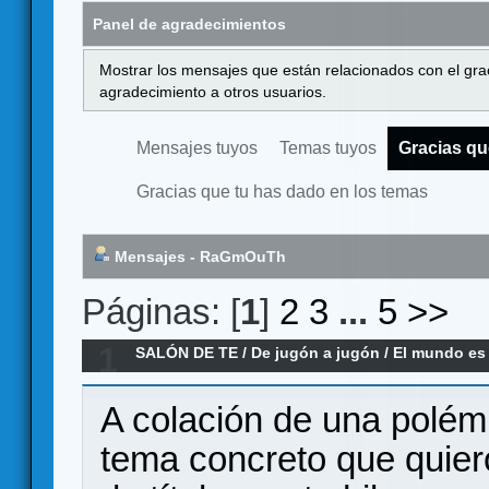
Panel de agradecimientos
Mostrar los mensajes que están relacionados con el gra
agradecimiento a otros usuarios.
Mensajes tuyos
Temas tuyos
Gracias qu
Gracias que tu has dado en los temas
Mensajes - RaGmOuTh
Páginas: [
1
]
2
3
...
5
>>
1
SALÓN DE TE
/
De jugón a jugón
/
El mundo es 
soy.
A colación de una polémi
tema concreto que quiero 