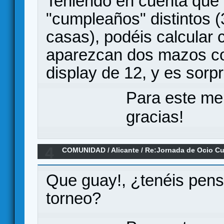
Teniendo en cuenta que
"cumpleaños" distintos (
casas), podéis calcular 
aparezcan dos mazos co
display de 12, y es sorp
Para este me
gracias!
4
COMUNIDAD
/
Alicante
/
Re:Jornada de Ocio Cul
Sábado 17/11/2108
Que guay!, ¿tenéis pens
torneo?