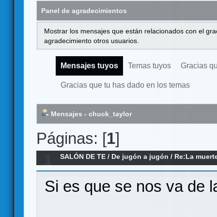
Panel de agradecimientos
Mostrar los mensajes que están relacionados con el gra
agradecimiento otros usuarios.
Mensajes tuyos
Temas tuyos
Gracias q
Gracias que tu has dado en los temas
Mensajes - chuck_taylor
Páginas: [
1
]
1
SALÓN DE TE
/
De jugón a jugón
/
Re:La muerte
mesa
Si es que se nos va de 