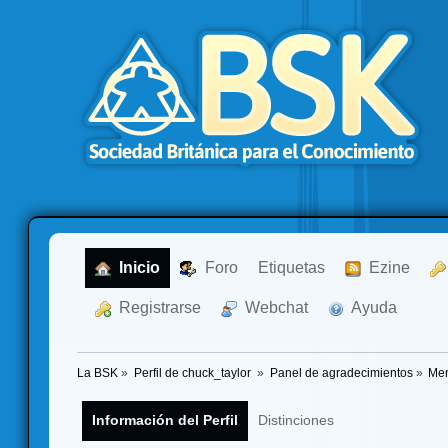
  Inicio
  Foro
Etiquetas
  Ezine
  Registrarse
  Webchat
  Ayuda
La BSK
»
Perfil de chuck_taylor 
»
Panel de agradecimientos
»
Men
Información del Perfil
Distinciones