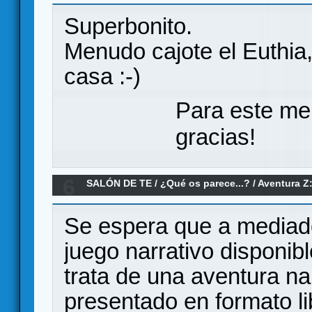
pnps, minis pintadas...)
Superbonito.
Menudo cajote el Euthia
casa :-)
Para este me
gracias!
6
SALÓN DE TE
/
¿Qué os parece...?
/
Aventura Z:
parece?
Se espera que a mediado
juego narrativo disponib
trata de una aventura na
presentado en formato li