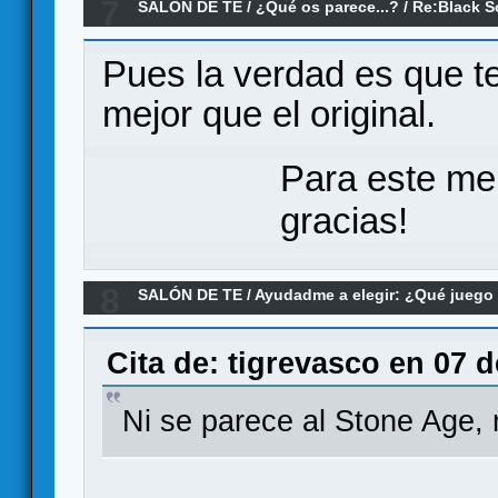
7
SALÓN DE TE
/
¿Qué os parece...?
/
Re:Black S
Pues la verdad es que t
mejor que el original.
Para este me
gracias!
8
SALÓN DE TE
/
Ayudadme a elegir: ¿Qué jueg
de mayorias
Cita de: tigrevasco en 07 
Ni se parece al Stone Age, 