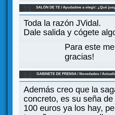
11
SALÓN DE TE
/
Ayudadme a elegir: ¿Qué ju
horror LCG, ¿me lo quedo?
Toda la razón JVidal.
Dale salida y cógete algo
Para este me
gracias!
12
GABINETE DE PRENSA
/
Novedades / Actual
Nuevo lanzamiento por Kickstarter - Gamel
Además creo que la saga
concreto, es su seña de 
100 euros ya los hay, pe