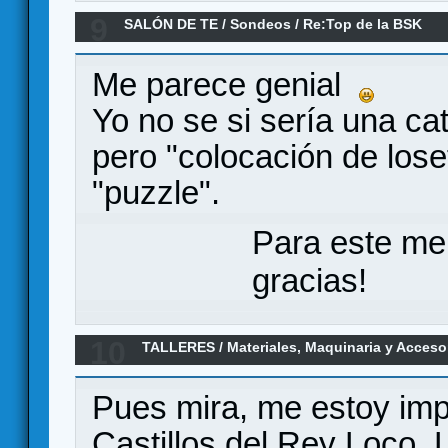
9
SALÓN DE TE
/
Sondeos
/
Re:Top de la BSK
Me parece genial
Yo no se si sería una c
pero "colocación de los
"puzzle".
Para este me
gracias!
10
TALLERES
/
Materiales, Maquinaria y Acceso
3D
Pues mira, me estoy imp
Castillos del Rey Loco. 