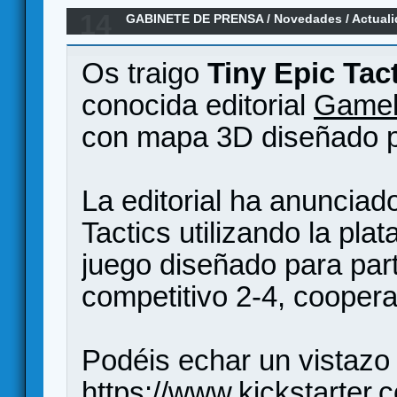
14
GABINETE DE PRENSA
/
Novedades / Actual
Nuevo lanzamiento por Kickstarter - Gamel
Os traigo
Tiny Epic Tac
conocida editorial
Game
con mapa 3D diseñado p
La editorial ha anunciad
Tactics utilizando la pla
juego diseñado para part
competitivo 2-4, coopera
Podéis echar un vistazo 
https://www.kickstarter.c