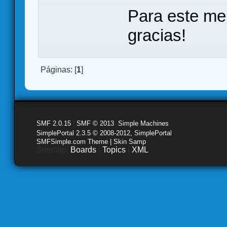
Para este me
gracias!
Páginas: [
1
]
SMF 2.0.15
|
SMF © 2013
,
Simple Machines
SimplePortal 2.3.5 © 2008-2012, SimplePortal
SMFSimple.com Theme | Skin Samp
Sitemap:
Boards
|
Topics
|
XML