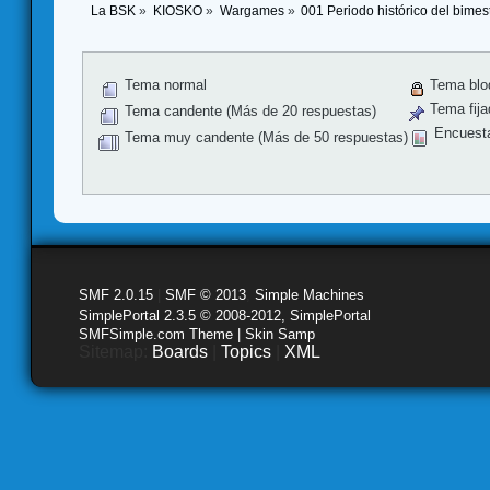
La BSK
»
KIOSKO
»
Wargames
»
001 Periodo histórico del bimes
Tema normal
Tema blo
Tema fija
Tema candente (Más de 20 respuestas)
Encuest
Tema muy candente (Más de 50 respuestas)
SMF 2.0.15
|
SMF © 2013
,
Simple Machines
SimplePortal 2.3.5 © 2008-2012, SimplePortal
SMFSimple.com Theme | Skin Samp
Sitemap:
Boards
|
Topics
|
XML