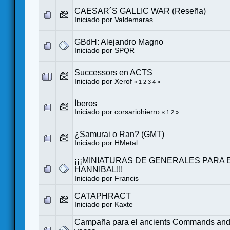
CAESAR´S GALLIC WAR (Reseña)
Iniciado por
Valdemaras
GBdH: Alejandro Magno
Iniciado por
SPQR
Successors en ACTS
Iniciado por
Xerof
«
1
2
3
4
»
Íberos
Iniciado por
corsariohierro
«
1
2
»
¿Samurai o Ran? (GMT)
Iniciado por
HMetal
¡¡¡MINIATURAS DE GENERALES PARA 
HANNIBAL!!!
Iniciado por
Francis
CATAPHRACT
Iniciado por
Kaxte
Campaña para el ancients Commands and 