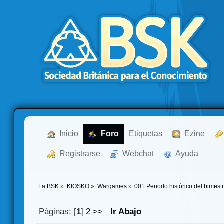
  Inicio
  Foro
Etiquetas
  Ezine
  Registrarse
  Webchat
  Ayuda
La BSK
»
KIOSKO
»
Wargames
»
001 Periodo histórico del bimest
Páginas: [
1
]
2
>>
Ir Abajo