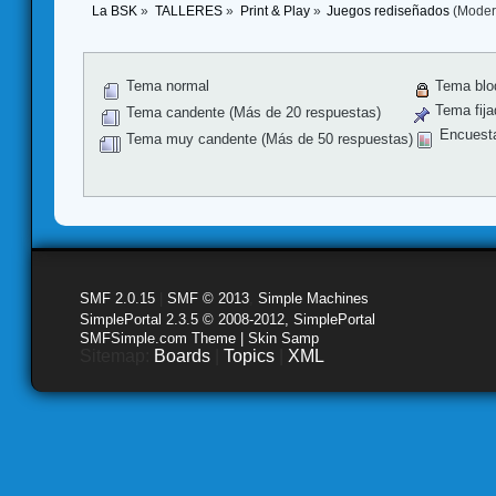
La BSK
»
TALLERES
»
Print & Play
»
Juegos rediseñados
(Moder
Tema normal
Tema blo
Tema fija
Tema candente (Más de 20 respuestas)
Encuest
Tema muy candente (Más de 50 respuestas)
SMF 2.0.15
|
SMF © 2013
,
Simple Machines
SimplePortal 2.3.5 © 2008-2012, SimplePortal
SMFSimple.com Theme | Skin Samp
Sitemap:
Boards
|
Topics
|
XML