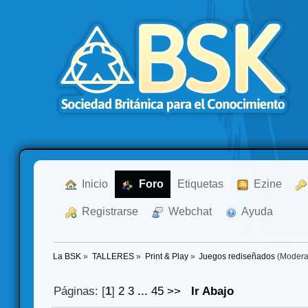
  Inicio
  Foro
Etiquetas
  Ezine
  Registrarse
  Webchat
  Ayuda
La BSK
»
TALLERES
»
Print & Play
»
Juegos rediseñados
(Modera
Páginas: [
1
]
2
3
...
45
>>
Ir Abajo