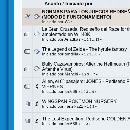
Asunto
/
Iniciado por
NORMAS PARA LOS JUEGOS REDISE
(MODO DE FUNCIONAMIENTO)
Iniciado por
Wkr
La Gran Cruzada. Rediseño del Race for t
ambientado en WH40K
Iniciado por
Ariadkas
«
1
2
3
...
13
»
The Legend of Zelda - The hyrule fantasy
Iniciado por
tundrilak
«
1
2
3
...
8
»
Buffy Cazavampiros: After the Hellmouth 
After the Virus)
Iniciado por
Manchi
«
1
2
3
...
7
»
Alien, el 8º pasajero: JONES - Rediseño 
VIERNES
Iniciado por
krs666
«
1
2
3
...
9
»
WINGSPAN POKEMON NURSERY
Iniciado por
Tenzika21
«
1
2
3
»
The Lost Expedition: Rediseño GOLDEN 
Iniciado por
krs666
«
1
2
3
»