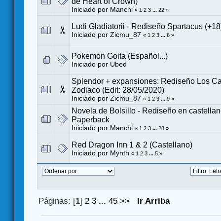
de Heart of Crown)
Iniciado por
Manchi
«
1
2
3
...
22
»
Ludi Gladiatorii - Rediseño Spartacus (+18
Iniciado por
Zicmu_87
«
1
2
3
...
6
»
Pokemon Goita (Español...)
Iniciado por
Ubed
Splendor + expansiones: Rediseño Los Ca
Zodiaco (Edit: 28/05/2020)
Iniciado por
Zicmu_87
«
1
2
3
...
9
»
Novela de Bolsillo - Rediseño en castella
Paperback
Iniciado por
Manchi
«
1
2
3
...
28
»
Red Dragon Inn 1 & 2 (Castellano)
Iniciado por
Mynth
«
1
2
3
...
5
»
Páginas: [
1
]
2
3
...
45
>>
Ir Arriba