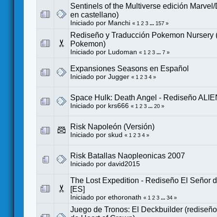
Sentinels of the Multiverse edición Marvel
en castellano)
Iniciado por
Manchi
«
1
2
3
...
157
»
Rediseño y Traducción Pokemon Nursery
Pokemon)
Iniciado por
Ludoman
«
1
2
3
...
7
»
Expansiones Seasons en Español
Iniciado por
Jugger
«
1
2
3
4
»
Space Hulk: Death Angel - Rediseño ALI
Iniciado por
krs666
«
1
2
3
...
20
»
Risk Napoleón (Versión)
Iniciado por
skud
«
1
2
3
4
»
Risk Batallas Naopleonicas 2007
Iniciado por
david2015
The Lost Expedition - Rediseño El Señor de
[ES]
Iniciado por
ethoronath
«
1
2
3
...
34
»
Juego de Tronos: El Deckbuilder (rediseño