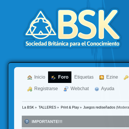
  Inicio
  Foro
Etiquetas
  Ezine
  Registrarse
  Webchat
  Ayuda
La BSK
»
TALLERES
»
Print & Play
»
Juegos rediseñados
(Modera
IMPORTANTE!!!