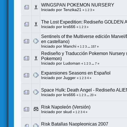
WINGSPAN POKEMON NURSERY
Iniciado por
Tenzika21
«
1
2
3
»
The Lost Expedition: Rediseño GOLDEN 
Iniciado por
krs666
«
1
2
3
»
Sentinels of the Multiverse edición Marvel
en castellano)
Iniciado por
Manchi
«
1
2
3
...
157
»
Rediseño y Traducción Pokemon Nursery
Pokemon)
Iniciado por
Ludoman
«
1
2
3
...
7
»
Expansiones Seasons en Español
Iniciado por
Jugger
«
1
2
3
4
»
Space Hulk: Death Angel - Rediseño ALI
Iniciado por
krs666
«
1
2
3
...
20
»
Risk Napoleón (Versión)
Iniciado por
skud
«
1
2
3
4
»
Risk Batallas Naopleonicas 2007