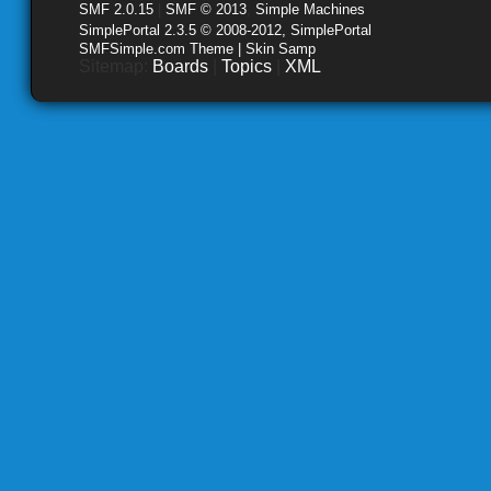
SMF 2.0.15
|
SMF © 2013
,
Simple Machines
SimplePortal 2.3.5 © 2008-2012, SimplePortal
SMFSimple.com Theme | Skin Samp
Sitemap:
Boards
|
Topics
|
XML