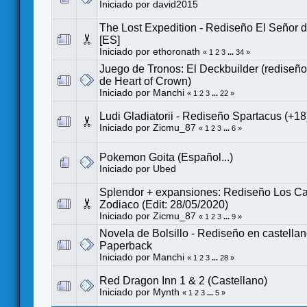
Iniciado por
david2015
The Lost Expedition - Rediseño El Señor de
[ES]
Iniciado por
ethoronath
«
1
2
3
...
34
»
Juego de Tronos: El Deckbuilder (rediseño
de Heart of Crown)
Iniciado por
Manchi
«
1
2
3
...
22
»
Ludi Gladiatorii - Rediseño Spartacus (+18
Iniciado por
Zicmu_87
«
1
2
3
...
6
»
Pokemon Goita (Español...)
Iniciado por
Ubed
Splendor + expansiones: Rediseño Los Ca
Zodiaco (Edit: 28/05/2020)
Iniciado por
Zicmu_87
«
1
2
3
...
9
»
Novela de Bolsillo - Rediseño en castella
Paperback
Iniciado por
Manchi
«
1
2
3
...
28
»
Red Dragon Inn 1 & 2 (Castellano)
Iniciado por
Mynth
«
1
2
3
...
5
»