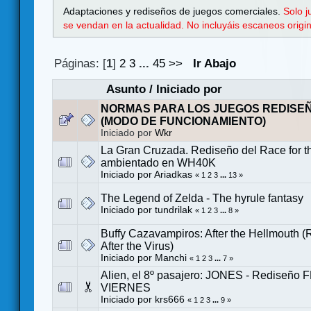
Adaptaciones y rediseños de juegos comerciales.
Solo 
se vendan en la actualidad. No incluyáis escaneos orig
Páginas: [
1
]
2
3
...
45
>>
Ir Abajo
Asunto
/
Iniciado por
NORMAS PARA LOS JUEGOS REDISE
(MODO DE FUNCIONAMIENTO)
Iniciado por
Wkr
La Gran Cruzada. Rediseño del Race for t
ambientado en WH40K
Iniciado por
Ariadkas
«
1
2
3
...
13
»
The Legend of Zelda - The hyrule fantasy
Iniciado por
tundrilak
«
1
2
3
...
8
»
Buffy Cazavampiros: After the Hellmouth 
After the Virus)
Iniciado por
Manchi
«
1
2
3
...
7
»
Alien, el 8º pasajero: JONES - Rediseño 
VIERNES
Iniciado por
krs666
«
1
2
3
...
9
»