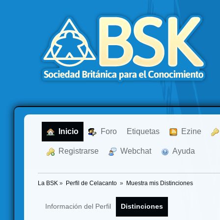
  Inicio
  Foro
Etiquetas
  Ezine
  Registrarse
  Webchat
  Ayuda
La BSK
»
Perfil de Celacanto 
»
Muestra mis Distinciones
Información del Perfil
Distinciones