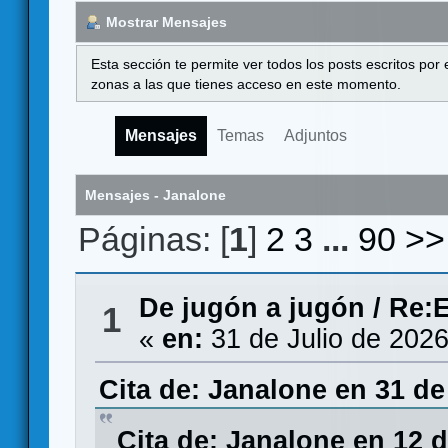
Mostrar Mensajes
Esta sección te permite ver todos los posts escritos por
zonas a las que tienes acceso en este momento.
Mensajes
Temas
Adjuntos
Mensajes - Janalone
Páginas: [
1
]
2
3
...
90
>>
De jugón a jugón
/
Re:E
1
«
en:
31 de Julio de 2026
Cita de: Janalone en 31 de
Cita de: Janalone en 12 