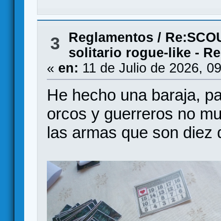
Reglamentos
/
Re:SCOU
3
solitario rogue-like - 
«
en:
11 de Julio de 2026, 0
He hecho una baraja, p
orcos y guerreros no mu
las armas que son diez d