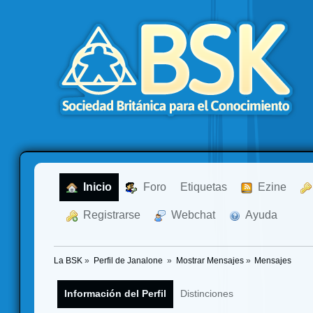
  Inicio
  Foro
Etiquetas
  Ezine
  Registrarse
  Webchat
  Ayuda
La BSK
»
Perfil de Janalone 
»
Mostrar Mensajes
»
Mensajes
Información del Perfil
Distinciones