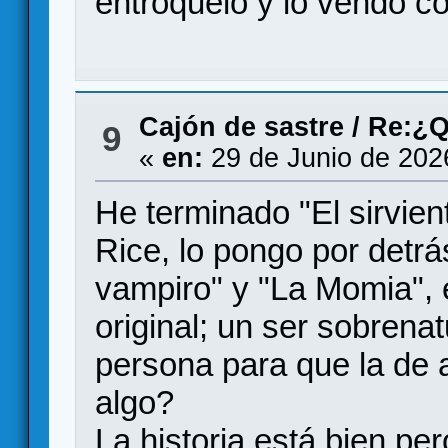
entroquelo y lo vendo c
Cajón de sastre
/
Re:¿Q
9
«
en:
29 de Junio de 202
He terminado "El sirvie
Rice, lo pongo por detrá
vampiro" y "La Momia",
original; un ser sobrenat
persona para que la de 
algo?
La historia está bien per