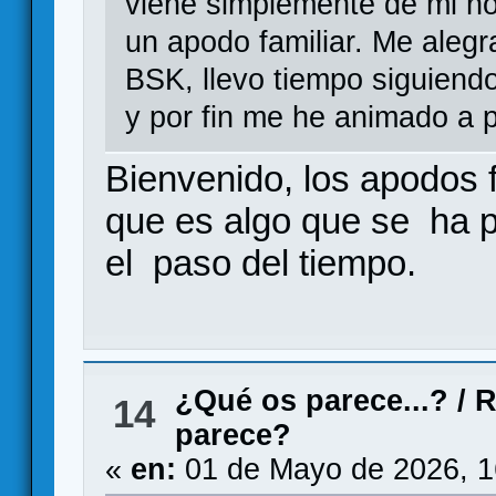
viene simplemente de mi n
un apodo familiar. Me alegr
BSK, llevo tiempo siguiend
y por fin me he animado a p
Bienvenido, los apodos f
que es algo que se ha p
el paso del tiempo.
¿Qué os parece...?
/
R
14
parece?
«
en:
01 de Mayo de 2026, 1