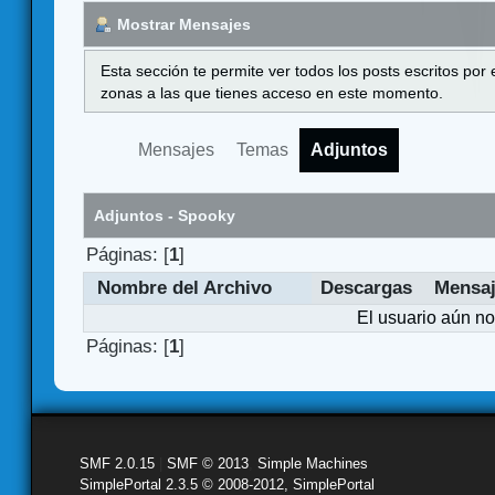
Mostrar Mensajes
Esta sección te permite ver todos los posts escritos por
zonas a las que tienes acceso en este momento.
Mensajes
Temas
Adjuntos
Adjuntos - Spooky
Páginas: [
1
]
Nombre del Archivo
Descargas
Mensa
El usuario aún no
Páginas: [
1
]
SMF 2.0.15
|
SMF © 2013
,
Simple Machines
SimplePortal 2.3.5 © 2008-2012, SimplePortal