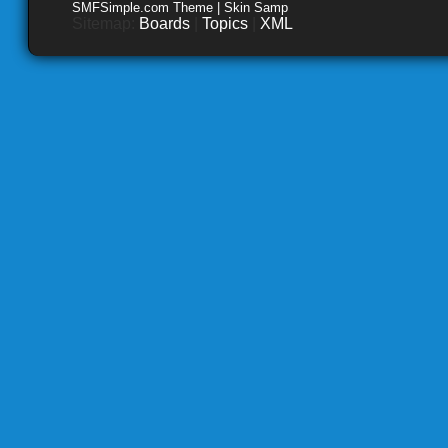
SMFSimple.com Theme | Skin Samp
Sitemap:
Boards
|
Topics
|
XML