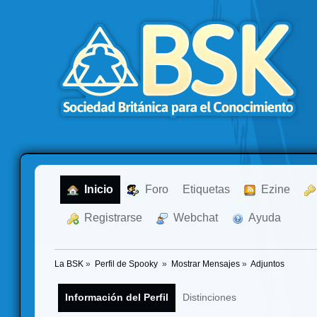
  Inicio
  Foro
Etiquetas
  Ezine
  Registrarse
  Webchat
  Ayuda
La BSK
»
Perfil de Spooky 
»
Mostrar Mensajes
»
Adjuntos
Información del Perfil
Distinciones