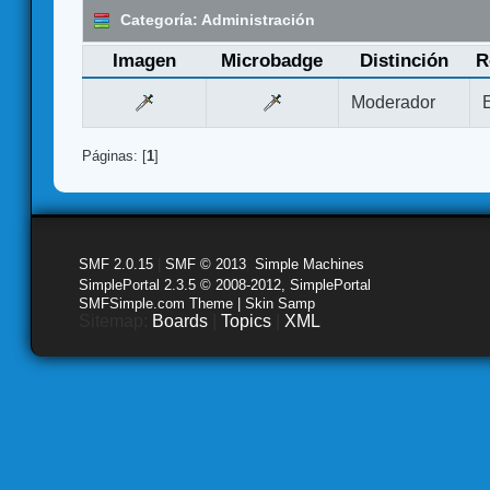
Categoría: Administración
Imagen
Microbadge
Distinción
R
Moderador
Páginas: [
1
]
SMF 2.0.15
|
SMF © 2013
,
Simple Machines
SimplePortal 2.3.5 © 2008-2012, SimplePortal
SMFSimple.com Theme | Skin Samp
Sitemap:
Boards
|
Topics
|
XML