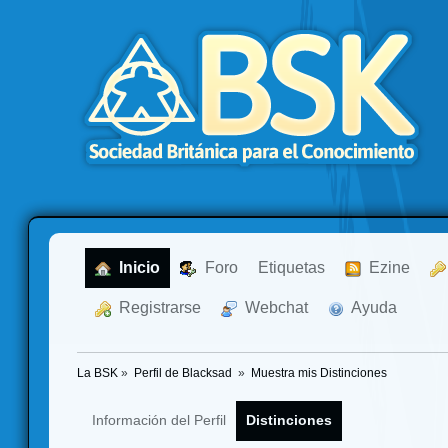
  Inicio
  Foro
Etiquetas
  Ezine
  Registrarse
  Webchat
  Ayuda
La BSK
»
Perfil de Blacksad 
»
Muestra mis Distinciones
Información del Perfil
Distinciones