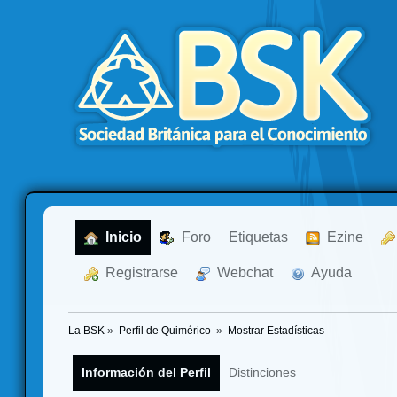
  Inicio
  Foro
Etiquetas
  Ezine
  Registrarse
  Webchat
  Ayuda
La BSK
»
Perfil de Quimérico 
»
Mostrar Estadísticas
Información del Perfil
Distinciones