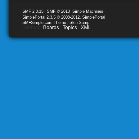
SMF 2.0.15
|
SMF © 2013
,
Simple Machines
SimplePortal 2.3.5 © 2008-2012, SimplePortal
SMFSimple.com Theme | Skin Samp
Sitemap:
Boards
|
Topics
|
XML