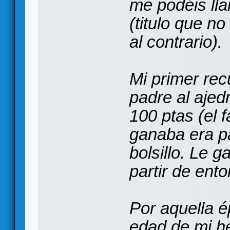
me podéis llam
(titulo que n
al contrario).
Mi primer rec
padre al aje
100 ptas (el 
ganaba era pa
bolsillo. Le 
partir de en
Por aquella é
edad de mi h