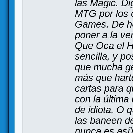
las Magic. D
MTG por los 
Games. De h
poner a la v
Que Oca el He
sencilla, y p
que mucha ge
más que hart
cartas para 
con la última
de idiota. O
las baneen d
nunca es así)