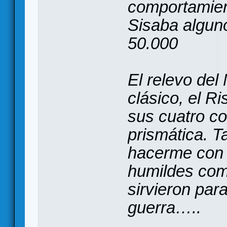
comportamien
Sisaba alguno
50.000
El relevo del
clásico, el R
sus cuatro co
prismática. T
hacerme con 
humildes com
sirvieron par
guerra…..