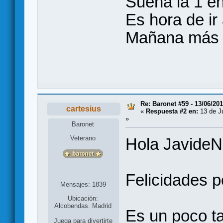
Suena la 1 en
Es hora de ir 
Mañana más 
Re: Baronet #59 - 13/06/20
cartesius
«
Respuesta #2 en:
13 de Ju
»
Baronet
Veterano
Hola JavideN
Felicidades p
Mensajes: 1839
Ubicación:
Alcobendas. Madrid
Es un poco ta
Juega para divertirte