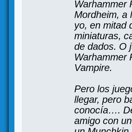
Warhammer Fa
Mordheim, a M
yo, en mitad 
miniaturas, c
de dados. O 
Warhammer F
Vampire.
Pero los jue
llegar, pero 
conocía…. De
amigo con un 
un Munchkin.