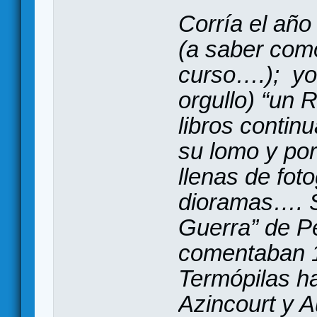
Corría el añ
(a saber com
curso….); yo
orgullo) “un 
libros contin
su lomo y por
llenas de fot
dioramas…. S
Guerra” de Pe
comentaban 1
Termópilas h
Azincourt y A