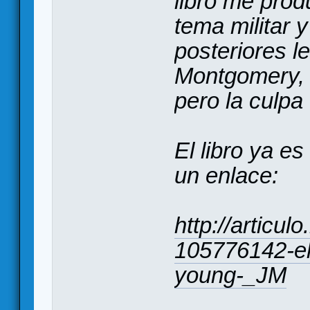
libro me prod
tema militar y
posteriores l
Montgomery, 
pero la culpa
El libro ya es
un enlace:
http://articu
105776142-el-
young-_JM