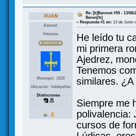
Re: [b]Baronet #59 - 13/06/
XUAN
Beren[/b]
«
Respuesta #1 en:
13 de Junio d
Baronet
Veterano
He leído tu c
mi primera r
Ajedrez, mono
Tenemos com
similares. ¿
Mensajes: 1928
Ubicación: Valdepeñas
Distinciones
Siempre me h
polivalencia:
cursos de for
Lúdicas, eres 