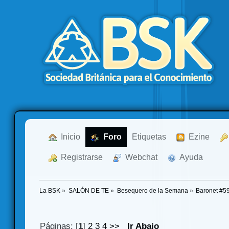
  Inicio
  Foro
Etiquetas
  Ezine
  Registrarse
  Webchat
  Ayuda
La BSK
»
SALÓN DE TE
»
Besequero de la Semana
»
Baronet #59
Páginas: [
1
]
2
3
4
>>
Ir Abajo