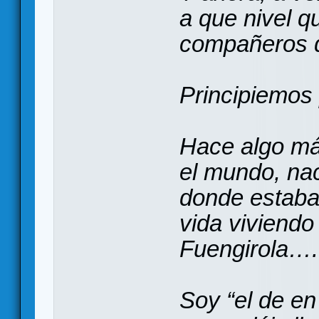
a que nivel q
compañeros q
Principiemos p
Hace algo má
el mundo, na
donde estaba e
vida viviendo
Fuengirola….
Soy “el de e