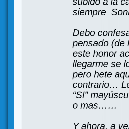
subido a la 
siempre Sonr
Debo confesa
pensado (de 
este honor a
llegarme se l
pero hete aqu
contrario… L
“SI” mayúscul
o mas……
Y ahora, a v