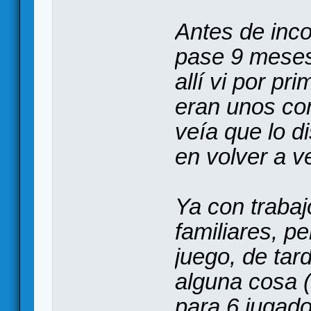
Antes de inc
pase 9 meses 
allí vi por pr
eran unos co
veía que lo d
en volver a ve
Ya con trabaj
familiares, p
juego, de ta
alguna cosa (
para 6 jugado