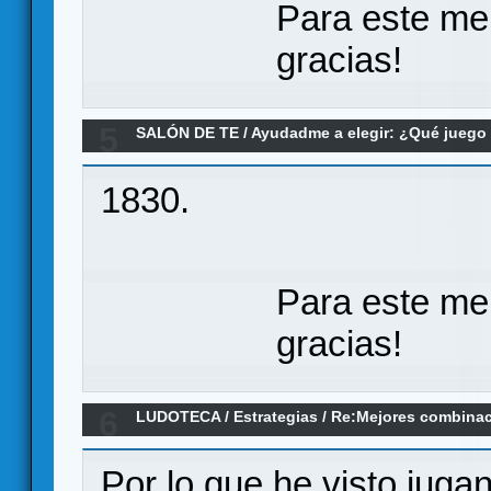
Para este me
gracias!
5
SALÓN DE TE
/
Ayudadme a elegir: ¿Qué jueg
Re:Económico de iniciación, e incluso didácti
1830.
Para este me
gracias!
6
LUDOTECA
/
Estrategias
/
Re:Mejores combinac
Por lo que he visto juga