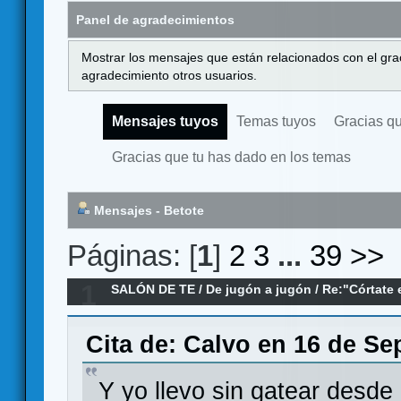
Panel de agradecimientos
Mostrar los mensajes que están relacionados con el gra
agradecimiento otros usuarios.
Mensajes tuyos
Temas tuyos
Gracias q
Gracias que tu has dado en los temas
Mensajes - Betote
Páginas: [
1
]
2
3
...
39
>>
1
SALÓN DE TE
/
De jugón a jugón
/
Re:"Córtate 
trabajo": el mundo de las reseñas
Cita de: Calvo en 16 de Se
Y yo llevo sin gatear desde