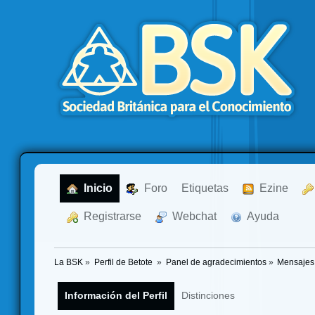
  Inicio
  Foro
Etiquetas
  Ezine
  Registrarse
  Webchat
  Ayuda
La BSK
»
Perfil de Betote 
»
Panel de agradecimientos
»
Mensajes
Información del Perfil
Distinciones