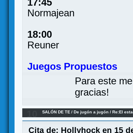
17:45
Normajean
18:00
Reuner
Juegos Propuestos
Para este me
gracias!
10
SALÓN DE TE
/
De jugón a jugón
/
Re:El esta
Cita de: Hollyhock en 15 d