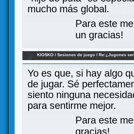
mucho más global.
Para este me
un gracias!
3
KIOSKO
/
Sesiones de juego
/
Re:¿Jugones ser
Subiendo mi H-Index de 24 a 25. Cómo lograrlo..
Yo es que, si hay algo q
de jugar. Sé perfectame
siento ninguna necesid
para sentirme mejor.
Para este me
gracias!