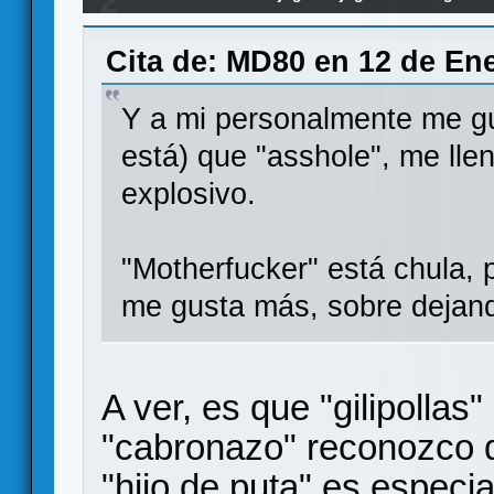
2
balancear, casual, combear...
Cita de: MD80 en 12 de Ene
Y a mi personalmente me gu
está) que "asshole", me ll
explosivo.
"Motherfucker" está chula, 
me gusta más, sobre dejando
A ver, es que "gilipollas
"cabronazo" reconozco q
"hijo de puta" es espec