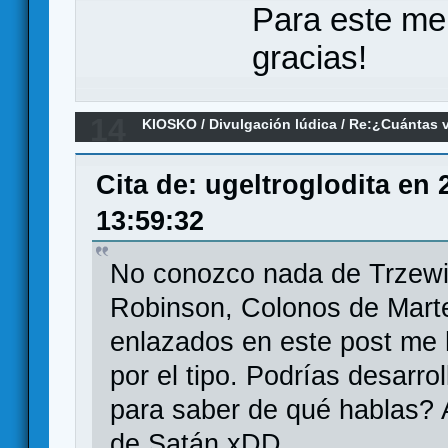
Para este me
gracias!
14
KIOSKO
/
Divulgación lúdica
/
Re:¿Cuántas v
un juego?
Cita de: ugeltroglodita en
13:59:32
No conozco nada de Trzewi
Robinson, Colonos de Marte 
enlazados en este post me
por el tipo. Podrías desarro
para saber de qué hablas? A
de Satán xDD