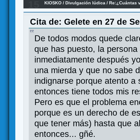
15
KIOSKO
/
Divulgación lúdica
/
Re:¿Cuántas v
un juego?
Cita de: Gelete en 27 de S
De todos modos quede claro
que has puesto, la persona
inmediatamente después yo 
una mierda y que no sabe d
indignarse porque atento a
entonces tiene todos mis re
Pero es que el problema e
porque es un derecho de e
que tener más) hasta que al
entonces... gñé.