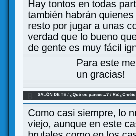
Hay tontos en todas par
también habrán quienes 
resto por jugar a unas c
verdad que lo bueno que
de gente es muy fácil i
Para este me
un gracias!
8
SALÓN DE TE
/
¿Qué os parece...?
/
Re:¿Creéis
cargado al 1.0?
Como casi siempre, lo n
viejo, aunque en este ca
brutales como en los c