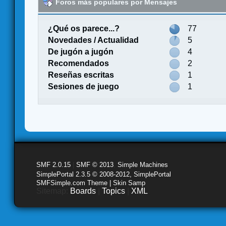
Foros más populares por Mensajes
¿Qué os parece...?
77
Novedades / Actualidad
5
De jugón a jugón
4
Recomendados
2
Reseñas escritas
1
Sesiones de juego
1
SMF 2.0.15
|
SMF © 2013
,
Simple Machines
SimplePortal 2.3.5 © 2008-2012, SimplePortal
SMFSimple.com Theme | Skin Samp
Sitemap:
Boards
|
Topics
|
XML