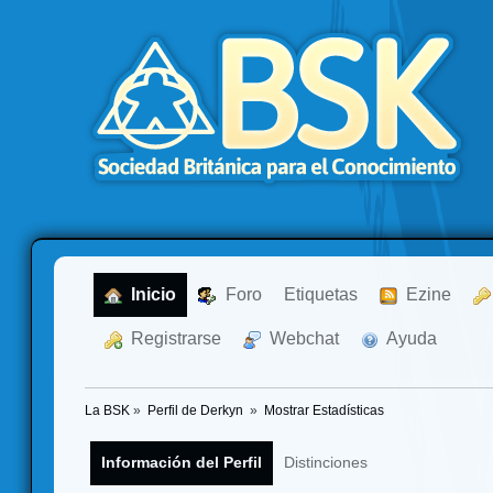
  Inicio
  Foro
Etiquetas
  Ezine
  Registrarse
  Webchat
  Ayuda
La BSK
»
Perfil de Derkyn 
»
Mostrar Estadísticas
Información del Perfil
Distinciones