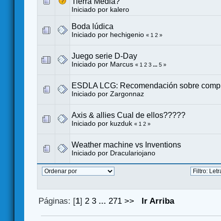
Tierra Media?
Iniciado por
kalero
Boda lúdica
Iniciado por
hechigenio
«
1
2
»
Juego serie D-Day
Iniciado por
Marcus
«
1
2
3
...
5
»
ESDLA LCG: Recomendación sobre comp
Iniciado por
Zargonnaz
Axis & allies Cual de ellos?????
Iniciado por kuzduk
«
1
2
»
Weather machine vs Inventions
Iniciado por
Draculariojano
Páginas: [
1
]
2
3
...
271
>>
Ir Arriba