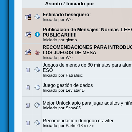
Asunto
/
Iniciado por
Estimado besequero:
Iniciado por
Wkr
Publicacion de Mensajes: Normas. LE
PUBLICAR!!!!!!
Iniciado por
gixmo
RECOMENDACIONES PARA INTRODUC
LOS JUEGOS DE MESA
Iniciado por
Wkr
Juegos de menos de 30 minutos para alum
ESO
Iniciado por
Patrafisic
Juego gestión de dados
Iniciado por
LeviatanD
Mejor Unlock apto para jugar adultos y niñ
Iniciado por
Snow05
Recomendacion dungeon crawler
Iniciado por
Parker13
«
1
2
»