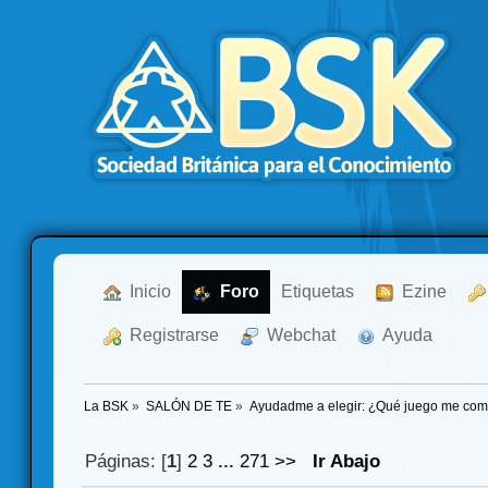
  Inicio
  Foro
Etiquetas
  Ezine
  Registrarse
  Webchat
  Ayuda
La BSK
»
SALÓN DE TE
»
Ayudadme a elegir: ¿Qué juego me co
Páginas: [
1
]
2
3
...
271
>>
Ir Abajo