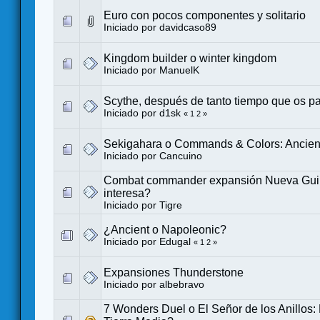
Euro con pocos componentes y solitario
Iniciado por
davidcaso89
Kingdom builder o winter kingdom
Iniciado por
ManuelK
Scythe, después de tanto tiempo que os p
Iniciado por
d1sk
«
1
2
»
Sekigahara o Commands & Colors: Ancien
Iniciado por
Cancuino
Combat commander expansión Nueva Gui
interesa?
Iniciado por
Tigre
¿Ancient o Napoleonic?
Iniciado por
Edugal
«
1
2
»
Expansiones Thunderstone
Iniciado por
albebravo
7 Wonders Duel o El Señor de los Anillos: 