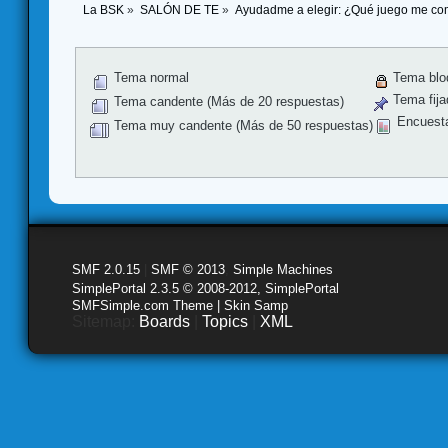
La BSK
»
SALÓN DE TE
»
Ayudadme a elegir: ¿Qué juego me co
Tema normal
Tema blo
Tema fija
Tema candente (Más de 20 respuestas)
Encuest
Tema muy candente (Más de 50 respuestas)
SMF 2.0.15
|
SMF © 2013
,
Simple Machines
SimplePortal 2.3.5 © 2008-2012, SimplePortal
SMFSimple.com Theme | Skin Samp
Sitemap:
Boards
|
Topics
|
XML