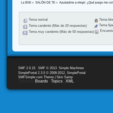
La BSK
»
SALÓN DE TE
»
Ayudadme a elegir: ¿Qué juego me co
Tema normal
Tema blo
Tema fija
Tema candente (Más de 20 respuestas)
Encuest
Tema muy candente (Más de 50 respuestas)
SMF 2.0.15
|
SMF © 2013
,
Simple Machines
SimplePortal 2.3.5 © 2008-2012, SimplePortal
SMFSimple.com Theme | Skin Samp
Sitemap:
Boards
|
Topics
|
XML