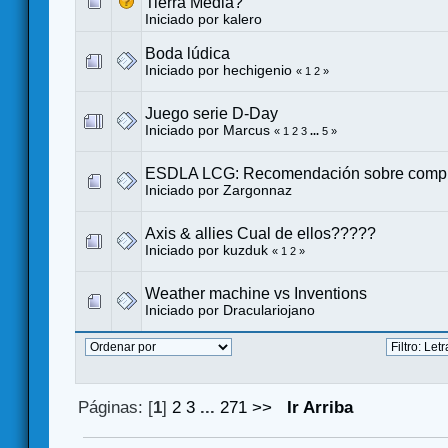
Tierra Media?
Iniciado por
kalero
Boda lúdica
Iniciado por
hechigenio
«
1
2
»
Juego serie D-Day
Iniciado por
Marcus
«
1
2
3
...
5
»
ESDLA LCG: Recomendación sobre comp
Iniciado por
Zargonnaz
Axis & allies Cual de ellos?????
Iniciado por kuzduk
«
1
2
»
Weather machine vs Inventions
Iniciado por
Draculariojano
Páginas: [
1
]
2
3
...
271
>>
Ir Arriba