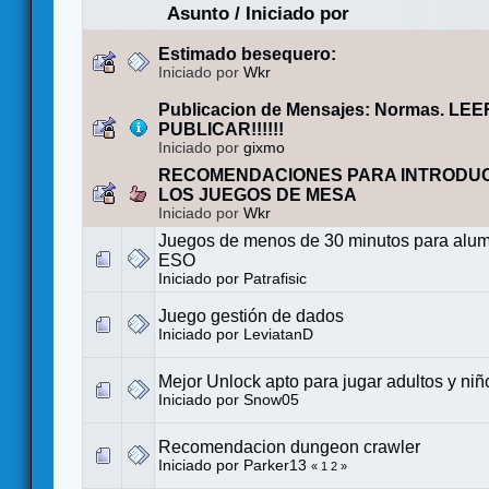
Asunto
/
Iniciado por
Estimado besequero:
Iniciado por
Wkr
Publicacion de Mensajes: Normas. LE
PUBLICAR!!!!!!
Iniciado por
gixmo
RECOMENDACIONES PARA INTRODUC
LOS JUEGOS DE MESA
Iniciado por
Wkr
Juegos de menos de 30 minutos para alum
ESO
Iniciado por
Patrafisic
Juego gestión de dados
Iniciado por
LeviatanD
Mejor Unlock apto para jugar adultos y niñ
Iniciado por
Snow05
Recomendacion dungeon crawler
Iniciado por
Parker13
«
1
2
»