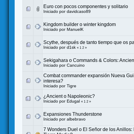
Euro con pocos componentes y solitario
Iniciado por
davidcaso89
Kingdom builder o winter kingdom
Iniciado por
ManuelK
Scythe, después de tanto tiempo que os p
Iniciado por
d1sk
«
1
2
»
Sekigahara o Commands & Colors: Ancien
Iniciado por
Cancuino
Combat commander expansión Nueva Gui
interesa?
Iniciado por
Tigre
¿Ancient o Napoleonic?
Iniciado por
Edugal
«
1
2
»
Expansiones Thunderstone
Iniciado por
albebravo
7 Wonders Duel o El Señor de los Anillos: 