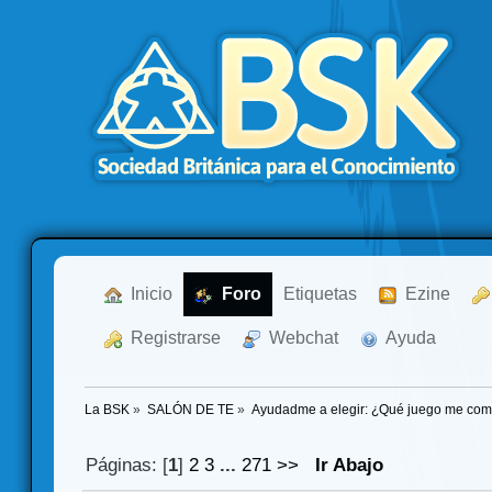
  Inicio
  Foro
Etiquetas
  Ezine
  Registrarse
  Webchat
  Ayuda
La BSK
»
SALÓN DE TE
»
Ayudadme a elegir: ¿Qué juego me co
Páginas: [
1
]
2
3
...
271
>>
Ir Abajo