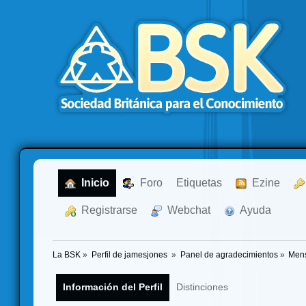
  Inicio
  Foro
Etiquetas
  Ezine
  Registrarse
  Webchat
  Ayuda
La BSK
»
Perfil de jamesjones 
»
Panel de agradecimientos
»
Mens
Información del Perfil
Distinciones