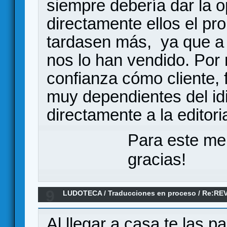
siempre debería dar la o
directamente ellos el pr
tardasen más, ya que a 
nos lo han vendido. Por 
confianza cómo cliente,
muy dependientes del i
directamente a la editori
Para este me
gracias!
9
LUDOTECA
/
Traducciones en proceso
/
Re:RE
GERMAN RAILROADS
Al llegar a casa te las p