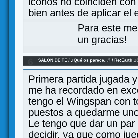
iconos no coinciden con l
bien antes de aplicar el 
Para este me
un gracias!
6
SALÓN DE TE
/
¿Qué os parece...?
/
Re:Earth,¿
Primera partida jugada y
me ha recordado en exc
tengo el Wingspan con 
puestos a quedarme uno
Le tengo que dar un par
decidir, ya que como ju