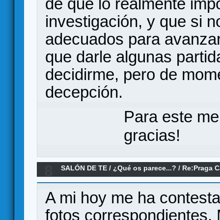
de que lo realmente impo
investigación, y que si 
adecuados para avanzar 
que darle algunas parti
decidirme, pero de mome
decepción.
Para este me
gracias!
8
SALÓN DE TE
/
¿Qué os parece...?
/
Re:Praga C
A mi hoy me ha contestad
fotos correspondientes.