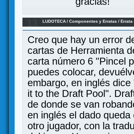
gracias!
13
LUDOTECA
/
Componentes y Erratas
/
Errata
Sagrada
Creo que hay un error d
cartas de Herramienta d
carta número 6 "Pincel pa
puedes colocar, devuélve
embargo, en inglés dice "
it to the Draft Pool". Dr
de donde se van robando,
en inglés el dado queda 
otro jugador, con la tra