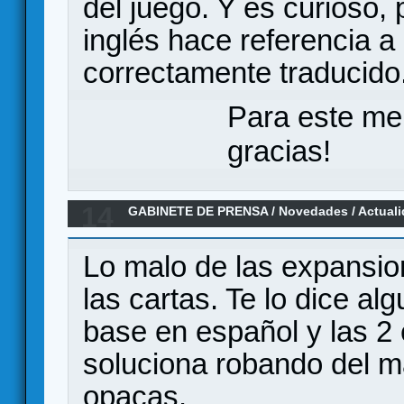
del juego. Y es curioso,
inglés hace referencia a 
correctamente traducido
Para este me
gracias!
14
GABINETE DE PRENSA
/
Novedades / Actual
del norte tendrá sus dos expansiones en es
Lo malo de las expansion
las cartas. Te lo dice alg
base en español y las 2
soluciona robando del ma
opacas.