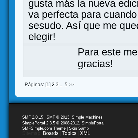
gusta más la nueva edici
va perfecta para cuando
sesudo. Así que me qued
elegir!
Para este me
gracias!
Páginas: [
1
]
2
3
...
5
>>
SMF 2.0.15
|
SMF © 2013
,
Simple Machines
SimplePortal 2.3.5 © 2008-2012, SimplePortal
SMFSimple.com Theme | Skin Samp
Sitemap:
Boards
|
Topics
|
XML