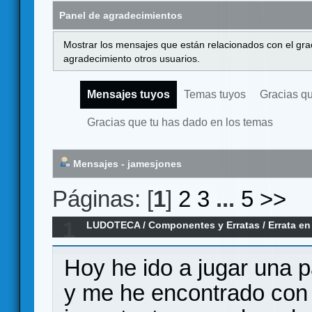
Panel de agradecimientos
Mostrar los mensajes que están relacionados con el gra
agradecimiento otros usuarios.
Mensajes tuyos
Temas tuyos
Gracias q
Gracias que tu has dado en los temas
Mensajes - jamesjones
Páginas: [
1
]
2
3
...
5
>>
1
LUDOTECA
/
Componentes y Erratas
/
Errata e
Delirium
Hoy he ido a jugar una pa
y me he encontrado con 