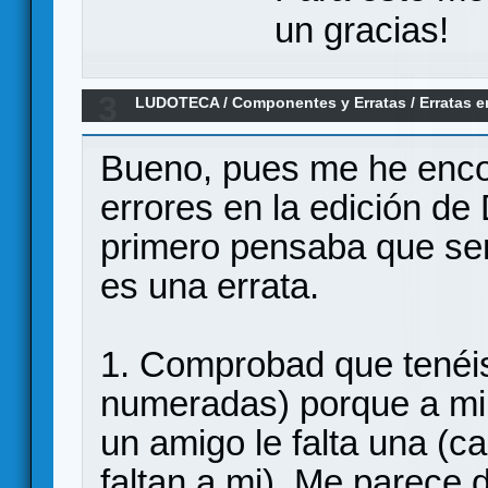
un gracias!
3
LUDOTECA
/
Componentes y Erratas
/
Erratas e
faltan
Bueno, pues me he enc
errores en la edición de
primero pensaba que ser
es una errata.
1. Comprobad que tenéis
numeradas) porque a mi c
un amigo le falta una (c
faltan a mi). Me parece