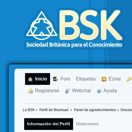
  Inicio
  Foro
Etiquetas
  Ezine
  Registrarse
  Webchat
  Ayuda
La BSK
»
Perfil de Blacksad 
»
Panel de agradecimientos
»
Gracia
Información del Perfil
Distinciones