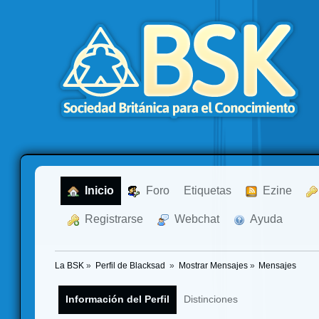
  Inicio
  Foro
Etiquetas
  Ezine
  Registrarse
  Webchat
  Ayuda
La BSK
»
Perfil de Blacksad 
»
Mostrar Mensajes
»
Mensajes
Información del Perfil
Distinciones