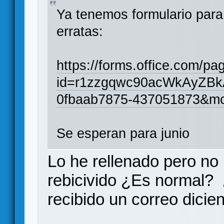
Ya tenemos formulario para 
erratas:
https://forms.office.com/p
id=r1zzgqwc90acWkAyZ
0fbaab7875-437051873&mc_
Se esperan para junio
Lo he rellenado pero no
rebicivido ¿Es normal?
recibido un correo dicie