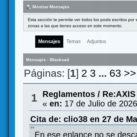
Mostrar Mensajes
Esta sección te permite ver todos los posts escritos por
zonas a las que tienes acceso en este momento.
Mensajes
Temas
Adjuntos
Mensajes - Blacksad
Páginas: [
1
]
2
3
...
63
>>
Reglamentos
/
Re:AXIS
1
«
en:
17 de Julio de 2026
Cita de: clio38 en 27 de M
En ese enlance no se desca