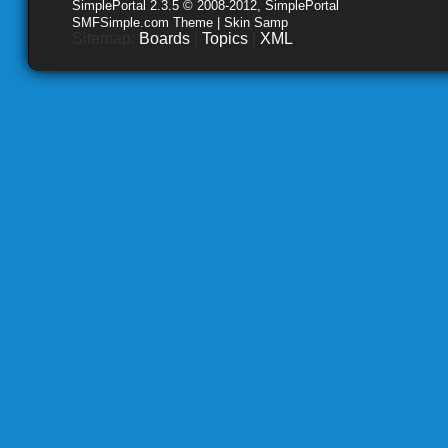
SimplePortal 2.3.5 © 2008-2012, SimplePortal
SMFSimple.com Theme | Skin Samp
Sitemap:
Boards
|
Topics
|
XML