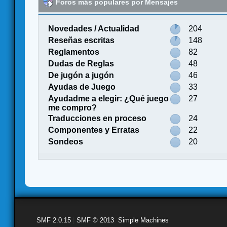
Foros más populares por Mensajes
Novedades / Actualidad
204
Reseñas escritas
148
Reglamentos
82
Dudas de Reglas
48
De jugón a jugón
46
Ayudas de Juego
33
Ayudadme a elegir: ¿Qué juego
27
me compro?
Traducciones en proceso
24
Componentes y Erratas
22
Sondeos
20
SMF 2.0.15
|
SMF © 2013
,
Simple Machines