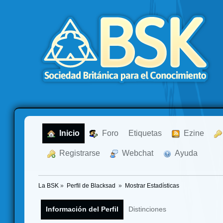
  Inicio
  Foro
Etiquetas
  Ezine
  Registrarse
  Webchat
  Ayuda
La BSK
»
Perfil de Blacksad 
»
Mostrar Estadísticas
Información del Perfil
Distinciones