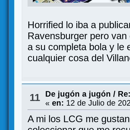
Horrified lo iba a public
Ravensburger pero van c
a su completa bola y le 
cualquier cosa del Villa
De jugón a jugón
/
Re
11
«
en:
12 de Julio de 20
A mi los LCG me gustan
coleccionar que me re