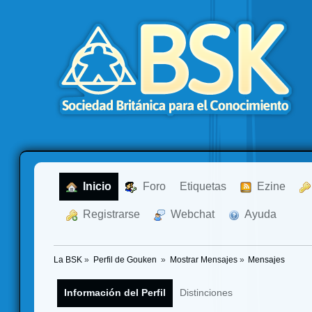
  Inicio
  Foro
Etiquetas
  Ezine
  Registrarse
  Webchat
  Ayuda
La BSK
»
Perfil de Gouken 
»
Mostrar Mensajes
»
Mensajes
Información del Perfil
Distinciones