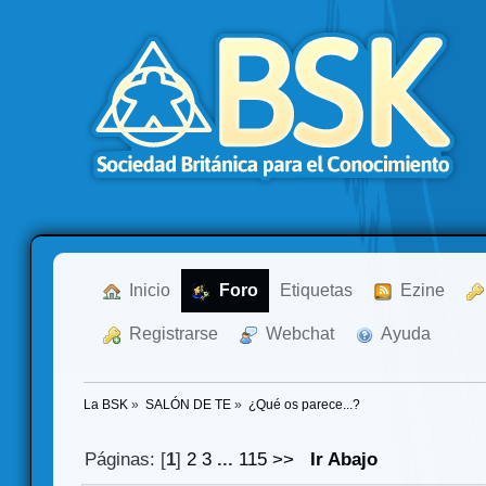
  Inicio
  Foro
Etiquetas
  Ezine
  Registrarse
  Webchat
  Ayuda
La BSK
»
SALÓN DE TE
»
¿Qué os parece...?
Páginas: [
1
]
2
3
...
115
>>
Ir Abajo