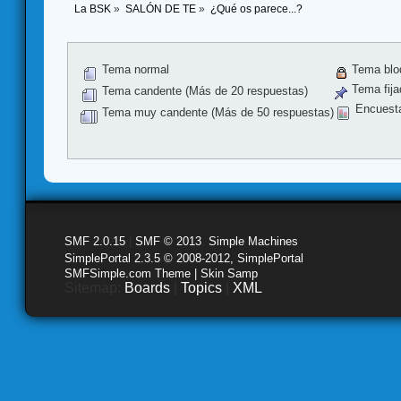
La BSK
»
SALÓN DE TE
»
¿Qué os parece...?
Tema normal
Tema blo
Tema fija
Tema candente (Más de 20 respuestas)
Encuest
Tema muy candente (Más de 50 respuestas)
SMF 2.0.15
|
SMF © 2013
,
Simple Machines
SimplePortal 2.3.5 © 2008-2012, SimplePortal
SMFSimple.com Theme | Skin Samp
Sitemap:
Boards
|
Topics
|
XML