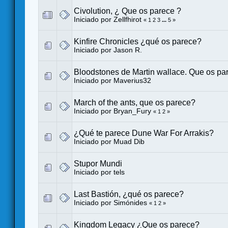
Civolution, ¿ Que os parece ?
Iniciado por
Zellfhirot
«
1
2
3
...
5
»
Kinfire Chronicles ¿qué os parece?
Iniciado por
Jason R.
Bloodstones de Martin wallace. Que os pa
Iniciado por
Maverius32
March of the ants, que os parece?
Iniciado por
Bryan_Fury
«
1
2
»
¿Qué te parece Dune War For Arrakis?
Iniciado por
Muad Dib
Stupor Mundi
Iniciado por
tels
Last Bastión, ¿qué os parece?
Iniciado por
Simónides
«
1
2
»
Kingdom Legacy ¿Que os parece?