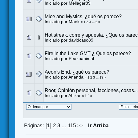
Iniciado por
Mellagar89
Mice and Mystics, ¿qué os parece?
Iniciado por
Maek
«
1
2
3
...
6
»
Hot streak, corre y apuesta. ¿Que os pare
Iniciado por
davidcaso89
Fire in the Lake GMT ¿ Que os parece?
Iniciado por
Peazoanimal
Aeon's End, ¿qué os parece?
Iniciado por
Ananda
«
1
2
3
...
19
»
Root; Opinión personal, facciones, cosas...
Iniciado por
Ahikar
«
1
2
»
Páginas: [
1
]
2
3
...
115
>>
Ir Arriba