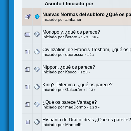
Asunto
/
Iniciado por
Nuevas Normas del subforo ¿Qué os p
Iniciado por
afrikaner
Monopoly, ¿qué os parece?
Iniciado por
Betote
«
1
2
3
...
26
»
Civilization, de Francis Tresham, ¿qué os
Iniciado por
queroscia
«
1
2
»
Nippon, ¿qué os parece?
Iniciado por
Ksuco
«
1
2
3
»
King's Dilemma, ¿qué os parece?
Iniciado por
Galcerán
«
1
2
3
»
¿Qué os parece Vantage?
Iniciado por
madDormo
«
1
2
3
»
Hispania de Draco ideas ¿Que os parece?
Iniciado por
ManuelK