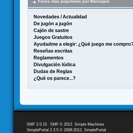
Foros más populares por Mensajes
Novedades / Actualidad
De jugón a jugón
Cajón de sastre
Juegos Gratuitos
Ayudadme a elegir: ¿Qué juego me compro
Reseñas escritas
Reglamentos
Divulgación lúdica
Dudas de Reglas
¿Qué os parece...?
SMF 2.0.15
|
SMF © 2013
,
Simple Machines
SimplePortal 2.3.5 © 2008-2012, SimplePortal