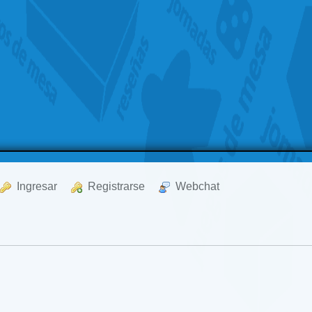
  Ingresar
  Registrarse
  Webchat