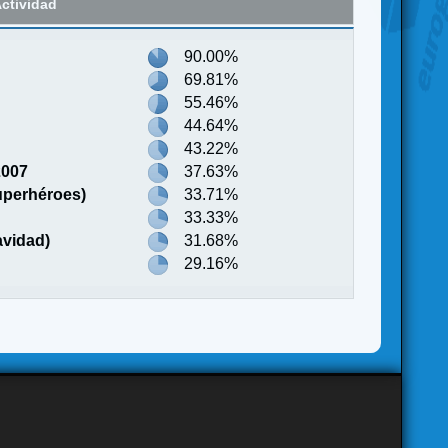
ctividad
90.00%
69.81%
55.46%
44.64%
43.22%
2007
37.63%
uperhéroes)
33.71%
33.33%
avidad)
31.68%
29.16%