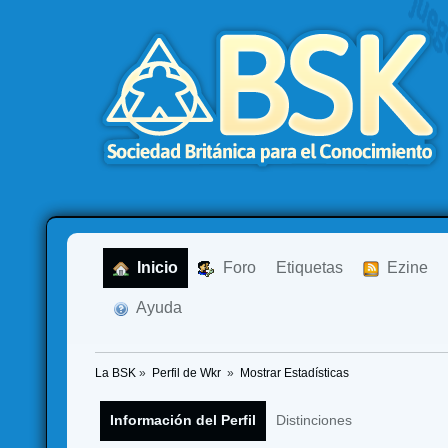
  Inicio
  Foro
Etiquetas
  Ezine
  Ayuda
La BSK
»
Perfil de Wkr 
»
Mostrar Estadísticas
Información del Perfil
Distinciones