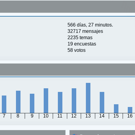
566 días, 27 minutos.
32717 mensajes
2235 temas
19 encuestas
58 votos
7
8
9
10
11
12
13
14
15
16