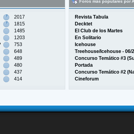
Foros más populares por A
2017
Revista Tabula
1815
Decktet
1485
El Club de los Martes
1203
En Solitario
?
753
Icehouse
648
Treehouse/Icehouse - 06/
489
Concurso Temático #3 (S
480
Portada
437
Concurso Temático #2 (N
414
Cineforum