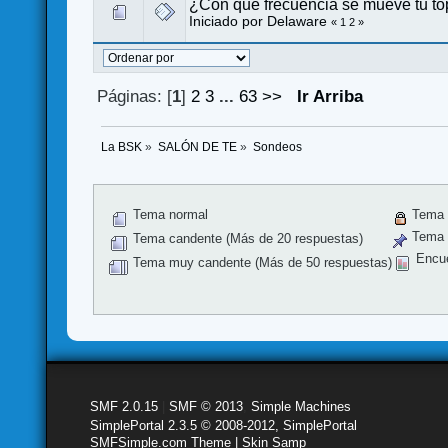
¿Con qué frecuencia se mueve tu to
Iniciado por
Delaware
«
1
2
»
Páginas: [
1
]
2
3
...
63
>>
Ir Arriba
La BSK
»
SALÓN DE TE
»
Sondeos
Tema normal
Tema 
Tema f
Tema candente (Más de 20 respuestas)
Encu
Tema muy candente (Más de 50 respuestas)
SMF 2.0.15
|
SMF © 2013
,
Simple Machines
SimplePortal 2.3.5 © 2008-2012, SimplePortal
SMFSimple.com Theme | Skin Samp