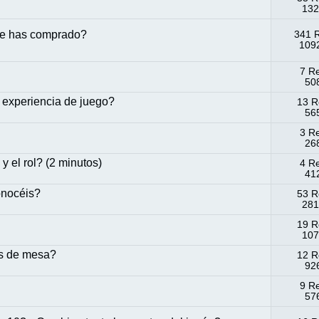
132
que has comprado?
341 
1092
7 R
508
 experiencia de juego?
13 R
565
3 R
268
 el rol? (2 minutos)
4 R
412
onocéis?
53 R
281
19 R
107
s de mesa?
12 R
926
9 R
576