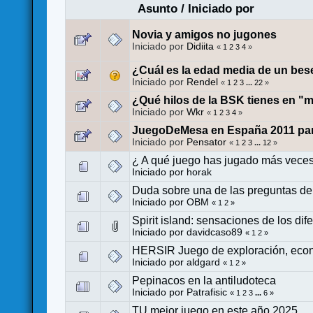
Asunto
/
Iniciado por
Novia y amigos no jugones
Iniciado por
Didiita
«
1
2
3
4
»
¿Cuál es la edad media de un be
Iniciado por
Rendel
«
1
2
3
...
22
»
¿Qué hilos de la BSK tienes en "
Iniciado por
Wkr
«
1
2
3
4
»
JuegoDeMesa en España 2011 para 
Iniciado por
Pensator
«
1
2
3
...
12
»
¿ A qué juego has jugado más veces,
Iniciado por
horak
Duda sobre una de las preguntas de
Iniciado por
OBM
«
1
2
»
Spirit island: sensaciones de los dife
Iniciado por
davidcaso89
«
1
2
»
HERSIR Juego de exploración, econ
Iniciado por
aldgard
«
1
2
»
Pepinacos en la antiludoteca
Iniciado por
Patrafisic
«
1
2
3
...
6
»
TU mejor juego en este año 2025.