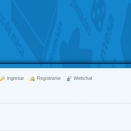
  Ingresar
  Registrarse
  Webchat