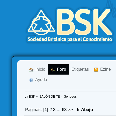
  Inicio
  Foro
Etiquetas
  Ezine
  Ayuda
La BSK
»
SALÓN DE TE
»
Sondeos
Páginas: [
1
]
2
3
...
63
>>
Ir Abajo