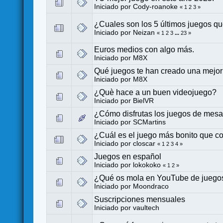
Iniciado por
Cody-roanoke
«
1
2
3
»
¿Cuales son los 5 últimos juegos 
Iniciado por
Neizan
«
1
2
3
...
23
»
Euros medios con algo más.
Iniciado por
M8X
Qué juegos te han creado una mejor
Iniciado por
M8X
¿Què hace a un buen videojuego?
Iniciado por
BielVR
¿Cómo disfrutas los juegos de mesa y
Iniciado por
SCMartins
¿Cuál es el juego más bonito que c
Iniciado por
closcar
«
1
2
3
4
»
Juegos en español
Iniciado por
lokokoko
«
1
2
»
¿Qué os mola en YouTube de juego
Iniciado por
Moondraco
Suscripciones mensuales
Iniciado por
vaultech