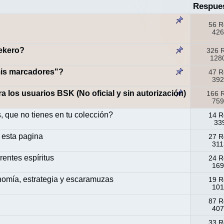
Respue
56 R
426
sekero?
326 
1280
mis marcadores"?
47 R
392
los usuarios BSK (No oficial y sin autorización)
166 
759
 que no tienes en tu colección?
14 R
339
 esta pagina
27 R
311
rentes espíritus
24 R
169
omía, estrategia y escaramuzas
19 R
101
87 R
407
33 R