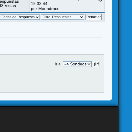
espuestas
19:33:44
3 Vistas
por
Moondraco
Ir a: