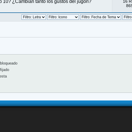
p 10? ¿Cambian tanto los gustos del jugón?
16 R
869
bloqueado
ijado
esta