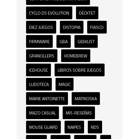
CYCLO DS EVOLUTION
DECKTET
DIEZ JUEGOS
DISTOPIA
FIASCO
FIRMWARE
GBA
GEEKLIST
GRANOLLERS
HOMEBREW
ICEHOUSE
LIBROS SOBRE JUEGOS
LUDOTECA
MAGIC
MARIE ANTOINETTE
MATRIOSKA
MAZO CASUAL
MIS-RESEÑAS
MOUSE GUARD
NAIPES
NDS