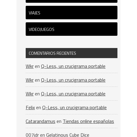
VIAJES
VIDEOJUEGOS
COMENTARIOS RECIENTES
Wkr
en
Q-Less, un crucigrama portable
Wkr
en
Q-Less, un crucigrama portable
Wkr
en
Q-Less, un crucigrama portable
Felix
en
Q-Less, un crucigrama portable
Catarandamus
en
Tiendas online españolas
007jdr
en
Gelatinous Cube Dice