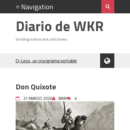
Diario de WKR
Un blog sobre mis aficiones
Q-Less, un crucigrama portable
Don Quixote
El Cubo Soma
Un análisis del acto final de Jack el
Don Quixote
Destripador
Charocracia
21 MARZO 2020
WKR
4
Flip 5 póquer
Odin (póquer)
En el Salón del Rey de la Montaña
(Hardboiled)