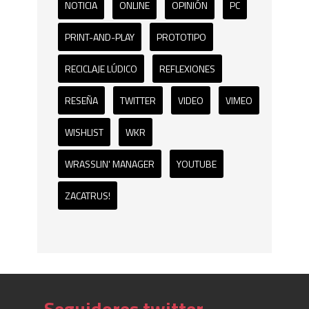
NOTICIA
ONLINE
OPINIÓN
PC
PRINT-AND-PLAY
PROTOTIPO
RECICLAJE LÚDICO
REFLEXIONES
RESEÑA
TWITTER
VIDEO
VIMEO
WISHLIST
WKR
WRASSLIN' MANAGER
YOUTUBE
ZACATRUS!
Seguidores twitter