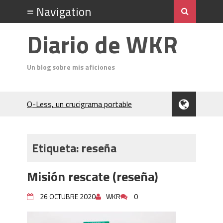
Diario de WKR
Un blog sobre mis aficiones
Q-Less, un crucigrama portable
Don Quixote
El Cubo Soma
Un análisis del acto final de Jack el
Etiqueta:
reseña
Destripador
Charocracia
Misión rescate (reseña)
Flip 5 póquer
Odin (póquer)
26 OCTUBRE 2020
WKR
0
En el Salón del Rey de la Montaña
(Hardboiled)