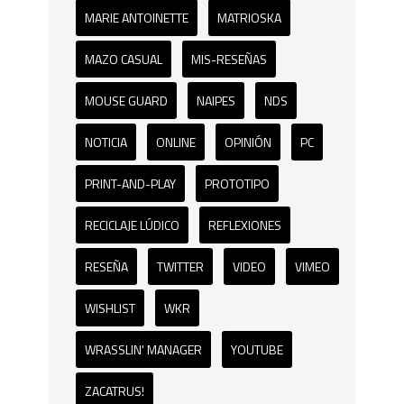
MARIE ANTOINETTE
MATRIOSKA
MAZO CASUAL
MIS-RESEÑAS
MOUSE GUARD
NAIPES
NDS
NOTICIA
ONLINE
OPINIÓN
PC
PRINT-AND-PLAY
PROTOTIPO
RECICLAJE LÚDICO
REFLEXIONES
RESEÑA
TWITTER
VIDEO
VIMEO
WISHLIST
WKR
WRASSLIN' MANAGER
YOUTUBE
ZACATRUS!