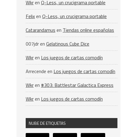
Wkr
en
Q-Less, un crucigrama portable
Felix
en
Q-Less, un crucigrama portable
Catarandamus
en
Tiendas online españolas
007jdr
en
Gelatinous Cube Dice
Wkr
en
Los juegos de cartas comodín
Arrecende
en
Los juegos de cartas comodín
Wkr
en
#303: Battlestar Galactica Express
Wkr
en
Los juegos de cartas comodín
NUBE DE ETIQUETAS