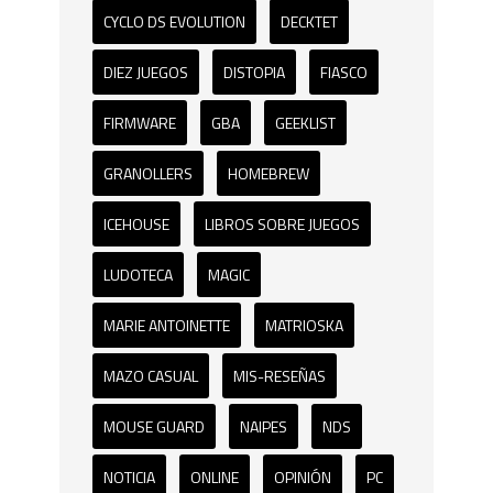
CYCLO DS EVOLUTION
DECKTET
DIEZ JUEGOS
DISTOPIA
FIASCO
FIRMWARE
GBA
GEEKLIST
GRANOLLERS
HOMEBREW
ICEHOUSE
LIBROS SOBRE JUEGOS
LUDOTECA
MAGIC
MARIE ANTOINETTE
MATRIOSKA
MAZO CASUAL
MIS-RESEÑAS
MOUSE GUARD
NAIPES
NDS
NOTICIA
ONLINE
OPINIÓN
PC