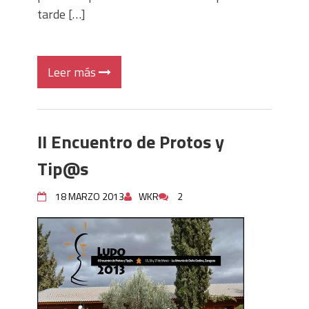
tarde […]
Leer más
II Encuentro de Protos y
Tip@s
18 MARZO 2013
WKR
2