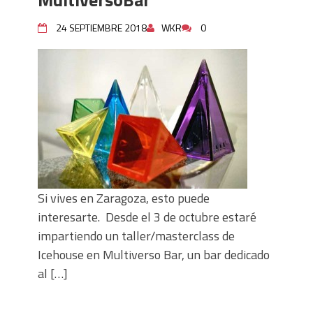
Denia, 1,2,3 (hardboiled)
Consejos para crucigramas portables
24 SEPTIEMBRE 2018
WKR
0
Si vives en Zaragoza, esto puede
interesarte. Desde el 3 de octubre estaré
impartiendo un taller/masterclass de
Icehouse en Multiverso Bar, un bar dedicado
al […]