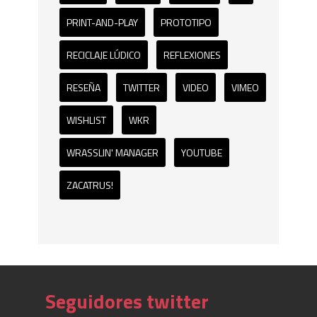
PRINT-AND-PLAY
PROTOTIPO
RECICLAJE LÚDICO
REFLEXIONES
RESEÑA
TWITTER
VIDEO
VIMEO
WISHLIST
WKR
WRASSLIN' MANAGER
YOUTUBE
ZACATRUS!
Seguidores twitter