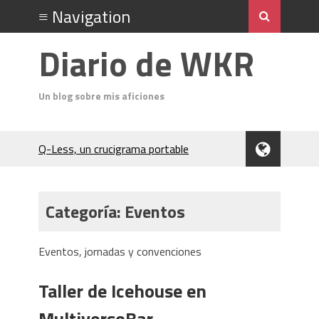
Diario de WKR
Un blog sobre mis aficiones
Q-Less, un crucigrama portable
Don Quixote
El Cubo Soma
Un análisis del acto final de Jack el
Categoría:
Eventos
Destripador
Charocracia
Flip 5 póquer
Eventos, jornadas y convenciones
Odin (póquer)
En el Salón del Rey de la Montaña
Taller de Icehouse en
(Hardboiled)
MultiversoBar