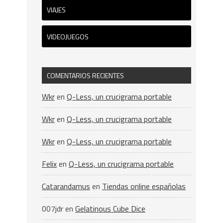
VIAJES
VIDEOJUEGOS
COMENTARIOS RECIENTES
Wkr
en
Q-Less, un crucigrama portable
Wkr
en
Q-Less, un crucigrama portable
Wkr
en
Q-Less, un crucigrama portable
Felix
en
Q-Less, un crucigrama portable
Catarandamus
en
Tiendas online españolas
007jdr
en
Gelatinous Cube Dice