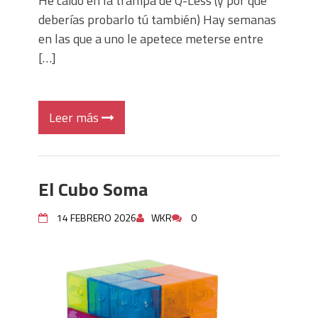
He caído en la trampa de Q-Less (y por qué
deberías probarlo tú también) Hay semanas
en las que a uno le apetece meterse entre
[…]
Leer más
El Cubo Soma
14 FEBRERO 2026
WKR
0