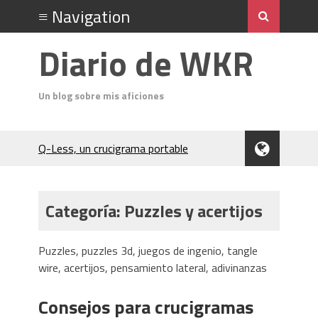
Diario de WKR
Un blog sobre mis aficiones
Q-Less, un crucigrama portable
Don Quixote
El Cubo Soma
Un análisis del acto final de Jack el
Categoría:
Puzzles y acertijos
Destripador
Charocracia
Flip 5 póquer
Puzzles, puzzles 3d, juegos de ingenio, tangle
Odin (póquer)
wire, acertijos, pensamiento lateral, adivinanzas
En el Salón del Rey de la Montaña
(Hardboiled)
Consejos para crucigramas