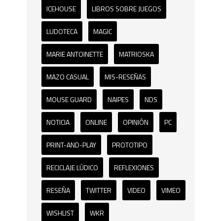
ICEHOUSE
LIBROS SOBRE JUEGOS
LUDOTECA
MAGIC
MARIE ANTOINETTE
MATRIOSKA
MAZO CASUAL
MIS-RESEÑAS
MOUSE GUARD
NAIPES
NDS
NOTICIA
ONLINE
OPINIÓN
PC
PRINT-AND-PLAY
PROTOTIPO
RECICLAJE LÚDICO
REFLEXIONES
RESEÑA
TWITTER
VIDEO
VIMEO
WISHLIST
WKR