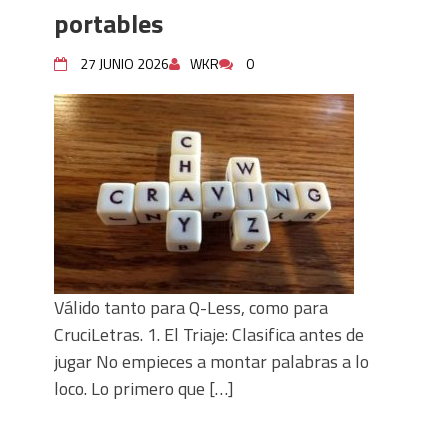
Denia, 1,2,3 (hardboiled)
portables
Consejos para crucigramas portables
27 JUNIO 2026
WKR
0
Válido tanto para Q-Less, como para
CruciLetras. 1. El Triaje: Clasifica antes de
jugar No empieces a montar palabras a lo
loco. Lo primero que […]