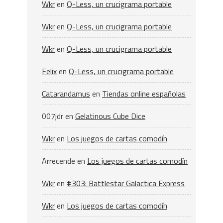
Wkr
en
Q-Less, un crucigrama portable
Wkr
en
Q-Less, un crucigrama portable
Wkr
en
Q-Less, un crucigrama portable
Felix
en
Q-Less, un crucigrama portable
Catarandamus
en
Tiendas online españolas
007jdr
en
Gelatinous Cube Dice
Wkr
en
Los juegos de cartas comodín
Arrecende
en
Los juegos de cartas comodín
Wkr
en
#303: Battlestar Galactica Express
Wkr
en
Los juegos de cartas comodín