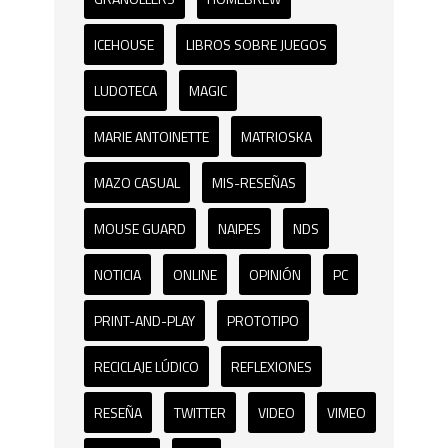
ICEHOUSE
LIBROS SOBRE JUEGOS
LUDOTECA
MAGIC
MARIE ANTOINETTE
MATRIOSKA
MAZO CASUAL
MIS-RESEÑAS
MOUSE GUARD
NAIPES
NDS
NOTICIA
ONLINE
OPINIÓN
PC
PRINT-AND-PLAY
PROTOTIPO
RECICLAJE LÚDICO
REFLEXIONES
RESEÑA
TWITTER
VIDEO
VIMEO