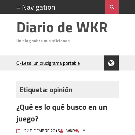
Diario de WKR
Un blog sobre mis aficiones
Q-Less, un crucigrama portable
Don Quixote
El Cubo Soma
Un análisis del acto final de Jack el
Etiqueta:
opinión
Destripador
Charocracia
¿Qué es lo qué busco en un
Flip 5 póquer
Odin (póquer)
juego?
En el Salón del Rey de la Montaña
(Hardboiled)
27 DICIEMBRE 2016
WKR
5