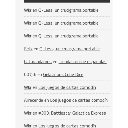
Wkr
en
Q-Less, un crucigrama portable
Wkr
en
Q-Less, un crucigrama portable
Wkr
en
Q-Less, un crucigrama portable
Felix
en
Q-Less, un crucigrama portable
Catarandamus
en
Tiendas online españolas
007jdr
en
Gelatinous Cube Dice
Wkr
en
Los juegos de cartas comodín
Arrecende
en
Los juegos de cartas comodín
Wkr
en
#303: Battlestar Galactica Express
Wkr
en
Los juegos de cartas comodín