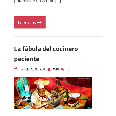
palabra de no acudir […]
Leer más
La fábula del cocinero
paciente
5 FEBRERO 2013
WKR
9