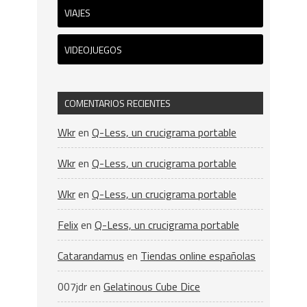
VIAJES
VIDEOJUEGOS
COMENTARIOS RECIENTES
Wkr
en
Q-Less, un crucigrama portable
Wkr
en
Q-Less, un crucigrama portable
Wkr
en
Q-Less, un crucigrama portable
Felix
en
Q-Less, un crucigrama portable
Catarandamus
en
Tiendas online españolas
007jdr
en
Gelatinous Cube Dice