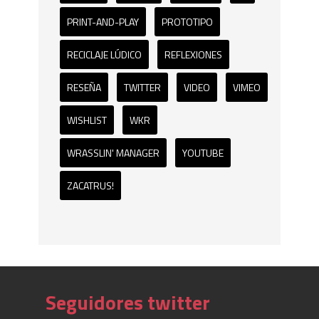
PRINT-AND-PLAY
PROTOTIPO
RECICLAJE LÚDICO
REFLEXIONES
RESEÑA
TWITTER
VIDEO
VIMEO
WISHLIST
WKR
WRASSLIN' MANAGER
YOUTUBE
ZACATRUS!
Seguidores twitter