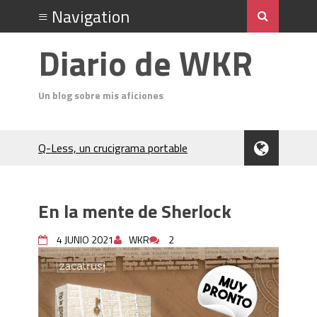
Diario de WKR
Un blog sobre mis aficiones
Q-Less, un crucigrama portable
Don Quixote
El Cubo Soma
Un análisis del acto final de Jack el
En la mente de Sherlock
Destripador
Charocracia
4 JUNIO 2021
WKR
2
Flip 5 póquer
Odin (póquer)
En el Salón del Rey de la Montaña
(Hardboiled)