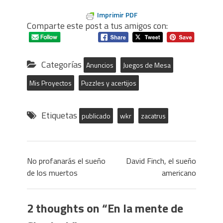
Imprimir PDF
Comparte este post a tus amigos con:
Categorías
Anuncios
Juegos de Mesa
Mis Proyectos
Puzzles y acertijos
Etiquetas
publicado
wkr
zacatrus
No profanarás el sueño
David Finch, el sueño
de los muertos
americano
2 thoughts on “
En la mente de