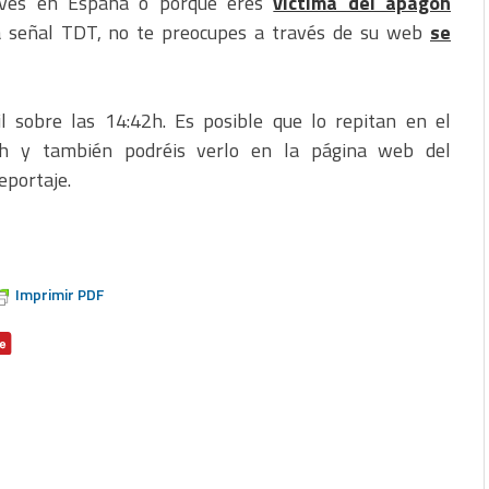
ves en España o porque eres
víctima del apagón
a señal TDT, no te preocupes a través de su web
se
l sobre las 14:42h. Es posible que lo repitan en el
0h y también podréis verlo en la página web del
eportaje.
Imprimir PDF