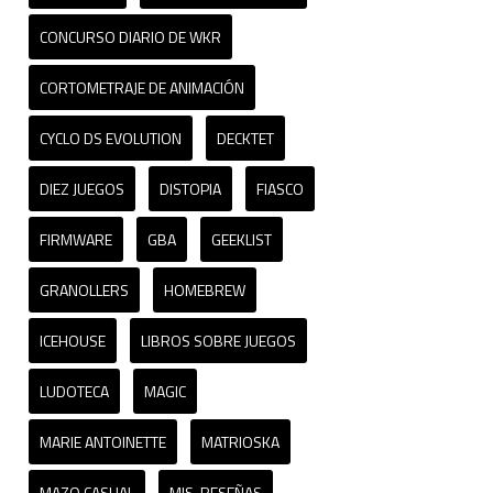
CONCURSO DIARIO DE WKR
CORTOMETRAJE DE ANIMACIÓN
CYCLO DS EVOLUTION
DECKTET
DIEZ JUEGOS
DISTOPIA
FIASCO
FIRMWARE
GBA
GEEKLIST
GRANOLLERS
HOMEBREW
ICEHOUSE
LIBROS SOBRE JUEGOS
LUDOTECA
MAGIC
MARIE ANTOINETTE
MATRIOSKA
MAZO CASUAL
MIS-RESEÑAS