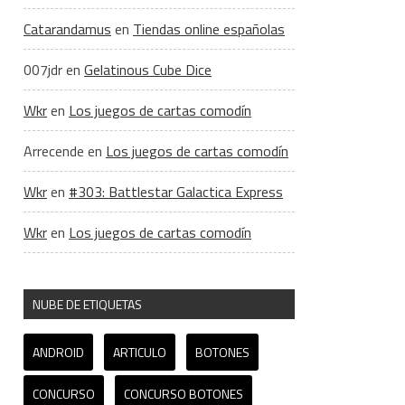
Catarandamus
en
Tiendas online españolas
007jdr
en
Gelatinous Cube Dice
Wkr
en
Los juegos de cartas comodín
Arrecende
en
Los juegos de cartas comodín
Wkr
en
#303: Battlestar Galactica Express
Wkr
en
Los juegos de cartas comodín
NUBE DE ETIQUETAS
ANDROID
ARTICULO
BOTONES
CONCURSO
CONCURSO BOTONES