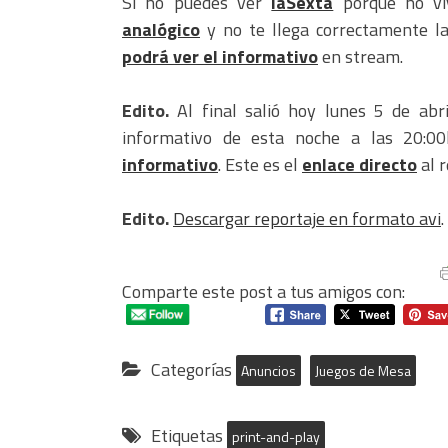
Si no puedes ver
laSexta
porque no vi
analógico
y no te llega correctamente l
podrá ver el informativo
en stream.
Edito.
Al final salió hoy lunes 5 de abri
informativo de esta noche a las 20:0
informativo
. Este es el
enlace directo
al r
Edito.
Descargar reportaje en formato avi
.
Comparte este post a tus amigos con:
Categorías
Anuncios
Juegos de Mesa
Etiquetas
print-and-play