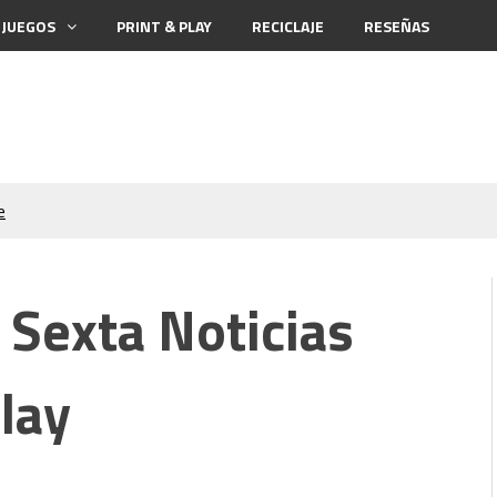
 JUEGOS
PRINT & PLAY
RECICLAJE
RESEÑAS
e
ck el Destripador
 Sexta Noticias
lay
aña (Hardboiled)
tables