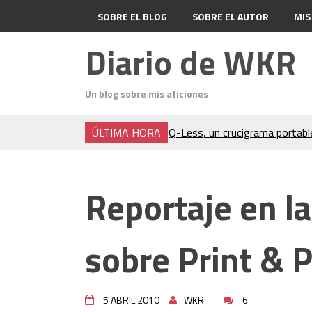
SOBRE EL BLOG
SOBRE EL AUTOR
MIS
Diario de WKR
Un blog sobre mis aficiones
ÚLTIMA HORA
Q-Less, un crucigrama portabl
Don Quixote
El Cubo Soma
Un análisis del acto final de Ja
Reportaje en la
Charocracia
Flip 5 póquer
Odin (póquer)
sobre Print & P
En el Salón del Rey de la Mont
Denia, 1,2,3 (hardboiled)
Consejos para crucigramas por
5 ABRIL 2010
WKR
6