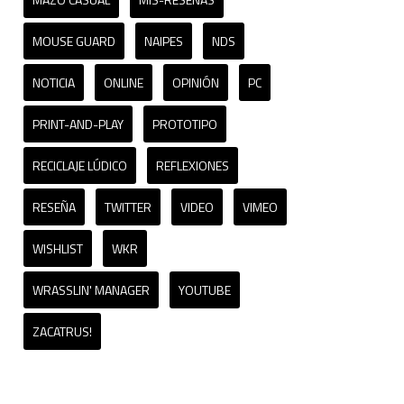
MOUSE GUARD
NAIPES
NDS
NOTICIA
ONLINE
OPINIÓN
PC
PRINT-AND-PLAY
PROTOTIPO
RECICLAJE LÚDICO
REFLEXIONES
RESEÑA
TWITTER
VIDEO
VIMEO
WISHLIST
WKR
WRASSLIN' MANAGER
YOUTUBE
ZACATRUS!