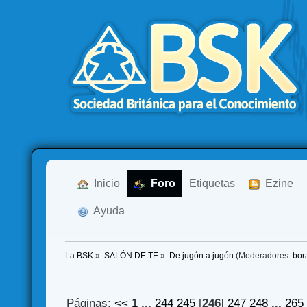
  Inicio
  Foro
Etiquetas
  Ezine
  Ayuda
La BSK
»
SALÓN DE TE
»
De jugón a jugón
(Moderadores:
bor
Páginas:
<<
1
...
244
245
[
246
]
247
248
...
265