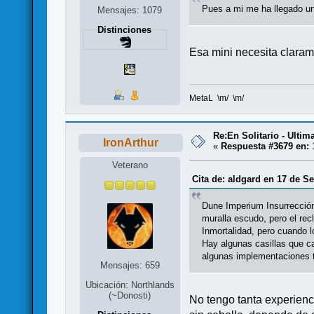
Pues a mi me ha llegado un
Mensajes: 1079
Distinciones
Esa mini necesita claram
MetaL \m/ \m/
Re:En Solitario - Ulti
IronArthur
«
Respuesta #3679 en:
1
Veterano
Cita de: aldgard en 17 de S
Dune Imperium Insurrección
muralla escudo, pero el re
Inmortalidad, pero cuando l
Hay algunas casillas que c
algunas implementaciones t
Mensajes: 659
Ubicación: Northlands
(~Donosti)
No tengo tanta experienci