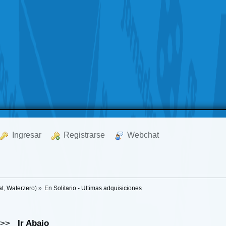
  Ingresar
  Registrarse
  Webchat
at
,
Waterzero
) »
En Solitario - Ultimas adquisiciones
>>
Ir Abajo