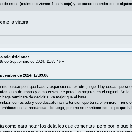
o de estos (realmente vienen 4 en la caja) y no puedo entender como alguien 
ente la viagra.
mas adquisiciones
9 de Septiembre de 2024, 11:59:46 »
eptiembre de 2024, 17:09:06
 me parece peor que base y expansiones, es otro juego. Hay cosas que sí de
clutamiento de tropas y otras cosas me parecían mejores en el original. No l
o haga terminaré de decidir si va mejor que el base.
ambian demasiado y que descafeínan la tensión que tenía el primero. Tiene 
emáticas en las mecánicas del juego, pero no se mantiene ese pique que habí
a como para notar los detalles que comentas, pero por lo que le