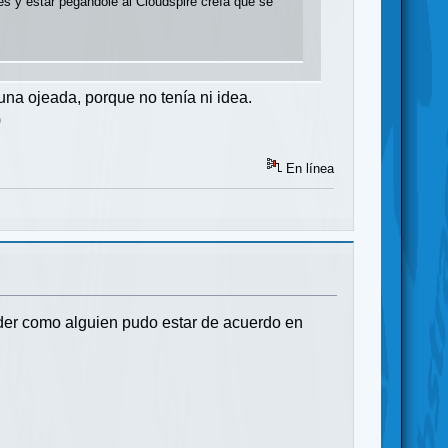
s y estar pegándole al Cloudspire creía que se
una ojeada, porque no tenía ni idea.
)
En línea
nder como alguien pudo estar de acuerdo en