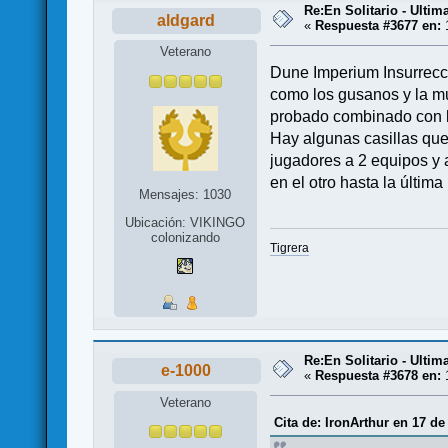
Re:En Solitario - Ulti
aldgard
«
Respuesta #3677 en:
1
Veterano
Dune Imperium Insurrecci
como los gusanos y la mu
probado combinado con la
Hay algunas casillas que
jugadores a 2 equipos y
en el otro hasta la última
Mensajes: 1030
Ubicación: VIKINGO
colonizando
Tigrera
Re:En Solitario - Ulti
e-1000
«
Respuesta #3678 en:
1
Veterano
Cita de: IronArthur en 17 d