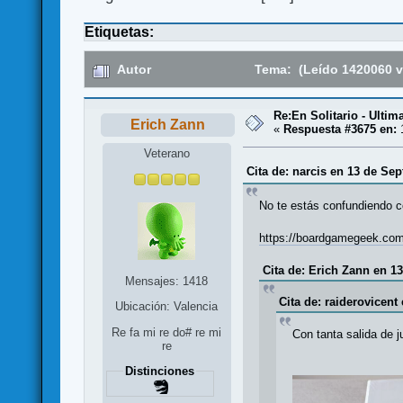
Etiquetas:
Autor
Tema: (Leído 1420060 v
Re:En Solitario - Ulti
Erich Zann
«
Respuesta #3675 en:
1
Veterano
Cita de: narcis en 13 de Sep
No te estás confundiendo 
https://boardgamegeek.com/
Cita de: Erich Zann en 1
Mensajes: 1418
Cita de: raiderovicent
Ubicación: Valencia
Re fa mi re do# re mi
Con tanta salida de j
re
Distinciones