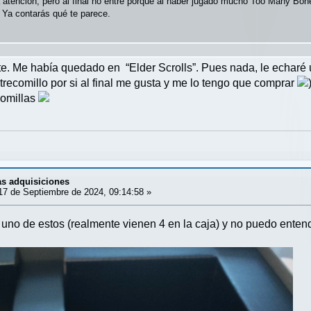
atención, pero al final no entré porque al haber jugado mucho Too Many Bone
 Ya contarás qué te parece.
te. Me había quedado en “Elder Scrolls”. Pues nada, le echaré 
ntrecomillo por si al final me gusta y me lo tengo que comprar
comillas
mas adquisiciones
7 de Septiembre de 2024, 09:14:58 »
uno de estos (realmente vienen 4 en la caja) y no puedo ente