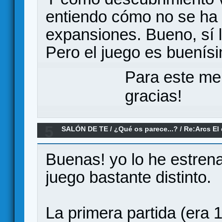
entiendo cómo no se ha v
expansiones. Bueno, sí 
Pero el juego es buenís
Para este me
gracias!
5
SALÓN DE TE
/
¿Qué os parece...?
/
Re:Arcs El
parece?
Buenas! yo lo he estren
juego bastante distinto.
La primera partida (era