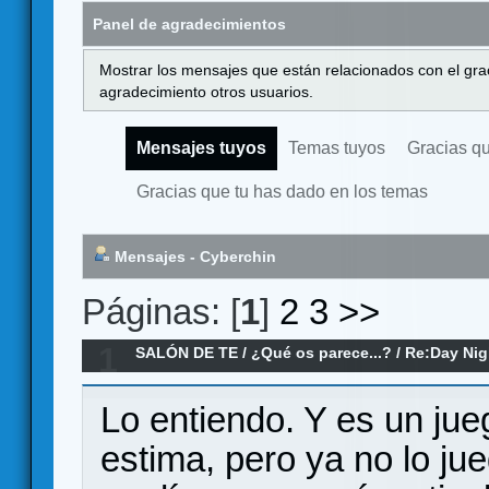
Panel de agradecimientos
Mostrar los mensajes que están relacionados con el gra
agradecimiento otros usuarios.
Mensajes tuyos
Temas tuyos
Gracias q
Gracias que tu has dado en los temas
Mensajes - Cyberchin
Páginas: [
1
]
2
3
>>
1
SALÓN DE TE
/
¿Qué os parece...?
/
Re:Day Nig
Lo entiendo. Y es un ju
estima, pero ya no lo ju