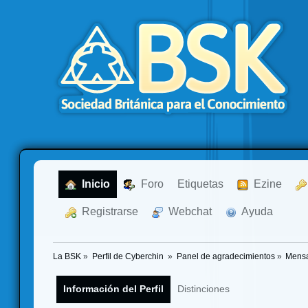
  Inicio
  Foro
Etiquetas
  Ezine
  Registrarse
  Webchat
  Ayuda
La BSK
»
Perfil de Cyberchin 
»
Panel de agradecimientos
»
Mensa
Información del Perfil
Distinciones