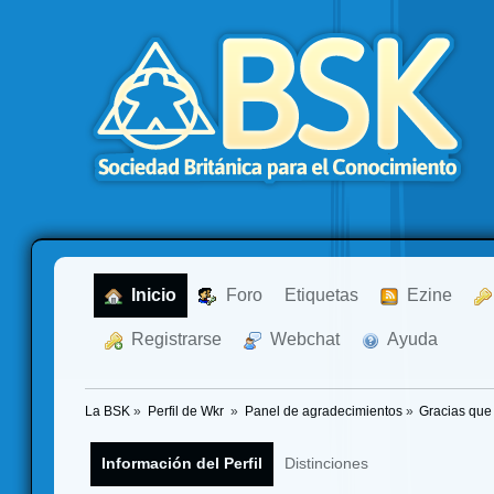
  Inicio
  Foro
Etiquetas
  Ezine
  Registrarse
  Webchat
  Ayuda
La BSK
»
Perfil de Wkr 
»
Panel de agradecimientos
»
Gracias que
Información del Perfil
Distinciones