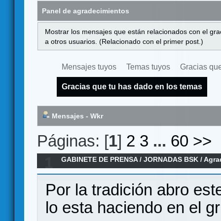
Panel de agradecimientos
Mostrar los mensajes que están relacionados con el gra
a otros usuarios. (Relacionado con el primer post.)
Mensajes tuyos
Temas tuyos
Gracias que
Gracias que tu has dado en los temas
Mensajes - Wkr
Páginas: [
1
]
2
3
...
60
>>
1
GABINETE DE PRENSA
/
JORNADAS BSK
/
Agra
Por la tradición abro es
lo esta haciendo en el g