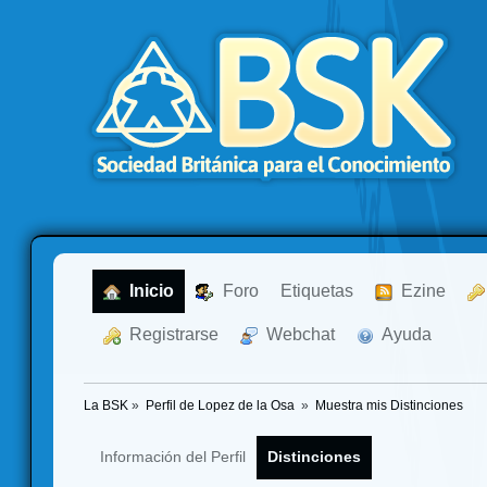
  Inicio
  Foro
Etiquetas
  Ezine
  Registrarse
  Webchat
  Ayuda
La BSK
»
Perfil de Lopez de la Osa 
»
Muestra mis Distinciones
Información del Perfil
Distinciones