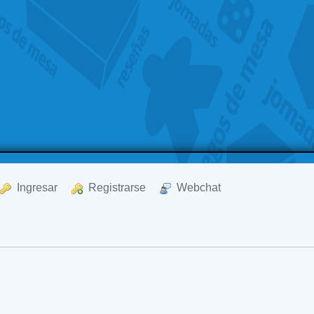
  Ingresar
  Registrarse
  Webchat