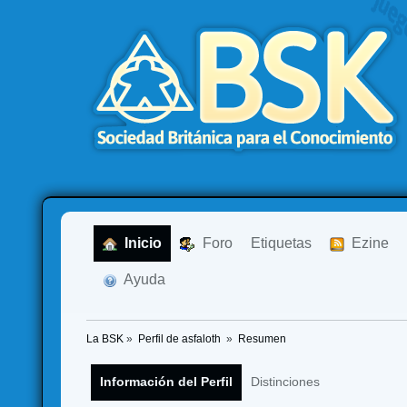
  Inicio
  Foro
Etiquetas
  Ezine
  Ayuda
La BSK
»
Perfil de asfaloth 
»
Resumen
Información del Perfil
Distinciones