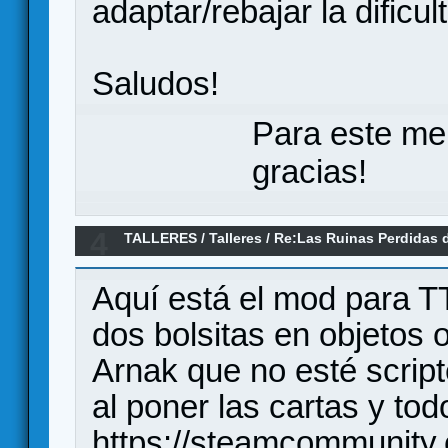
adaptar/rebajar la dificu
Saludos!
Para este me
gracias!
4
TALLERES
/
Talleres
/
Re:Las Ruinas Perdidas d
Fan: #1 El Cazador de Guardianes
Aquí está el mod para 
dos bolsitas en objetos 
Arnak que no esté script
al poner las cartas y todo
https://steamcommunity.c