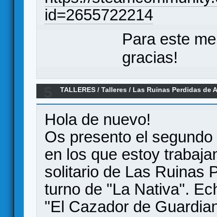
id=2655722214
Para este me
gracias!
5
TALLERES
/
Talleres
/
Las Ruinas Perdidas de A
Fan: #2 La Nativa
Hola de nuevo!
Os presento el segundo 
en los que estoy trabaja
solitario de Las Ruinas 
turno de "La Nativa". Ec
"El Cazador de Guardia