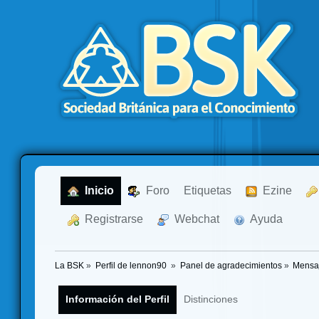
  Inicio
  Foro
Etiquetas
  Ezine
  Registrarse
  Webchat
  Ayuda
La BSK
»
Perfil de lennon90 
»
Panel de agradecimientos
»
Mensaj
Información del Perfil
Distinciones