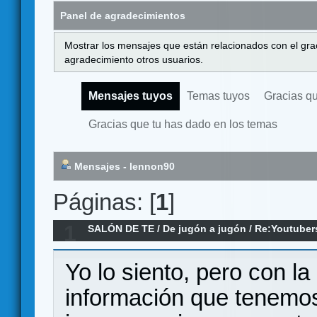
Panel de agradecimientos
Mostrar los mensajes que están relacionados con el gra
agradecimiento otros usuarios.
Mensajes tuyos
Temas tuyos
Gracias q
Gracias que tu has dado en los temas
Mensajes - lennon90
Páginas: [
1
]
1
SALÓN DE TE
/
De jugón a jugón
/
Re:Youtuber
humo
Yo lo siento, pero con la
información que tenemos