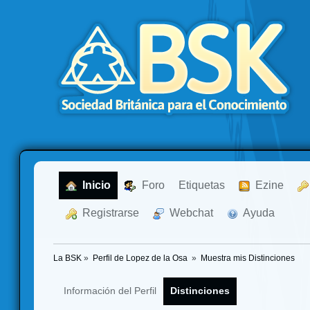
  Inicio
  Foro
Etiquetas
  Ezine
  Registrarse
  Webchat
  Ayuda
La BSK
»
Perfil de Lopez de la Osa 
»
Muestra mis Distinciones
Información del Perfil
Distinciones