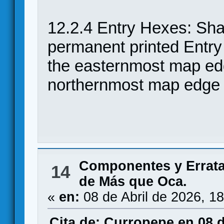
12.2.4 Entry Hexes: S
permanent printed Entry
the easternmost map edg
northernmost map edge f
Componentes y Errat
14
de Más que Oca.
«
en:
08 de Abril de 2026, 1
Cita de: Curropepe en 08 d