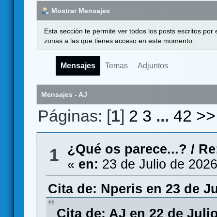
Mostrar Mensajes
Esta sección te permite ver todos los posts escritos por
zonas a las que tienes acceso en este momento.
Mensajes
Temas
Adjuntos
Mensajes - AJ
Páginas: [
1
]
2
3
...
42
>>
¿Qué os parece...?
/
Re
1
«
en:
23 de Julio de 2026
Cita de: Nperis en 23 de Ju
Cita de: AJ en 22 de Juli