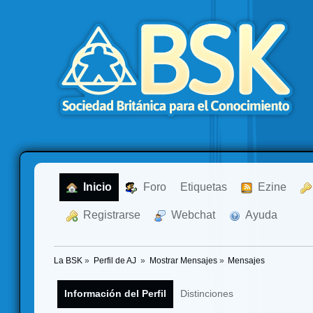
  Inicio
  Foro
Etiquetas
  Ezine
  Registrarse
  Webchat
  Ayuda
La BSK
»
Perfil de AJ 
»
Mostrar Mensajes
»
Mensajes
Información del Perfil
Distinciones