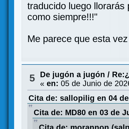
traducido luego llorarás 
como siempre!!!"
Me parece que esta vez
De jugón a jugón
/
Re:¿
5
«
en:
05 de Junio de 202
Cita de: sallopilig en 04 d
Cita de: MD80 en 03 de J
Cita de: morannon (sal